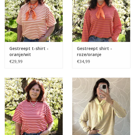
Home deco
SALE
Herensokken
Gestreept t-shirt -
Gestreept shirt -
oranje/wit
roze/oranje
€29,99
€34,99