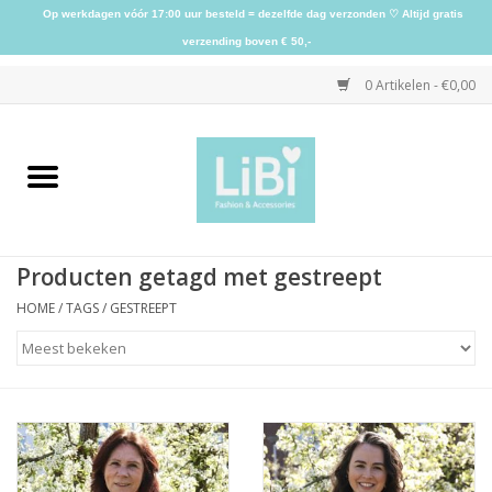
Op werkdagen vóór 17:00 uur besteld = dezelfde dag verzonden ♡ Altijd gratis
verzending boven € 50,-
0 Artikelen - €0,00
Home
NIEUW
Producten getagd met gestreept
Kleding
HOME
/
TAGS
/
GESTREEPT
Schoenen
Sieraden
Accessoires