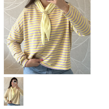
Home deco
SALE
Herensokken