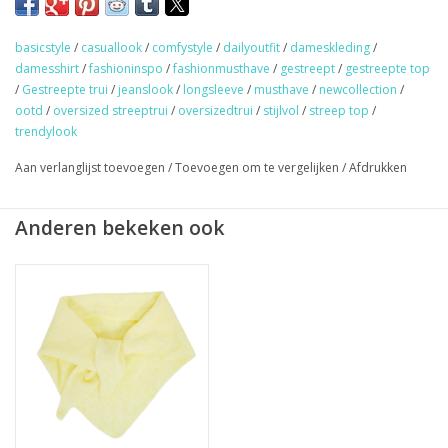
uitstraling en maakt hem perfect om te dragen op je favoriete
jeans. Een fijne basic die je het hele seizoen door wilt dragen.
basicstyle
/
casuallook
/
comfystyle
/
dailyoutfit
/
dameskleding
/
Verkrijgbaar in verschillende kleuren.
damesshirt
/
fashioninspo
/
fashionmusthave
/
gestreept
/
gestreepte top
Maat: one size, past met maat S t/m XL.
/
Gestreepte trui
/
jeanslook
/
longsleeve
/
musthave
/
newcollection
/
ootd
/
oversized streeptrui
/
oversizedtrui
/
stijlvol
/
streep top
/
Model: Bionda heeft normaal gesproken maat M en is 169 cm
trendylook
lang.
Aan verlanglijst toevoegen
/
Toevoegen om te vergelijken
/
Afdrukken
★
GRATIS
verzending vanaf €50,- (NL)
Anderen bekeken ook
★ Sieraden & haaraccessoires verzending €1,95 (NL)
★ Werkdagen voor 17:00 uur besteld = zelfde dag verzonden
★ Veilig en snel betalen