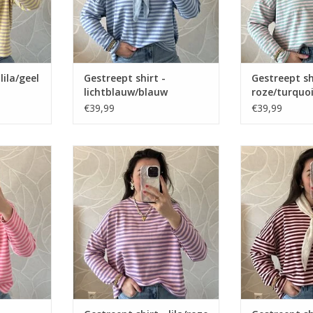
lila/geel
Gestreept shirt -
Gestreept sh
lichtblauw/blauw
roze/turquo
€39,99
€39,99
htroze/roze
Gestreept shirt - lila/roze
Gestreept shirt