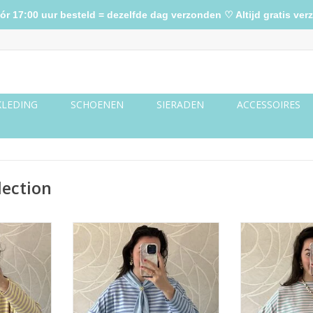
17:00 uur besteld = dezelfde dag verzonden ♡ Altijd gratis verz
KLEDING
SCHOENEN
SIERADEN
ACCESSOIRES
ection
ila/geel
Gestreept shirt - lichtblauw/blauw
Gestreept shirt