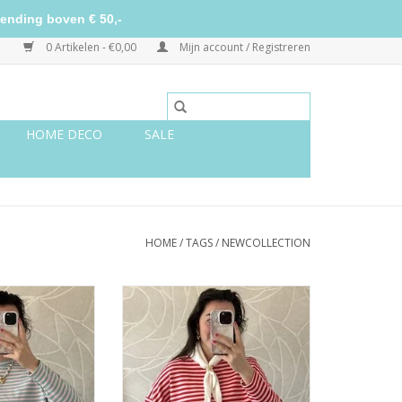
ending boven € 50,-
0 Artikelen - €0,00
Mijn account / Registreren
HOME DECO
SALE
HOME
/
TAGS
/
NEWCOLLECTION
 - roze/turquoise
Gestreept shirt - roze/rood