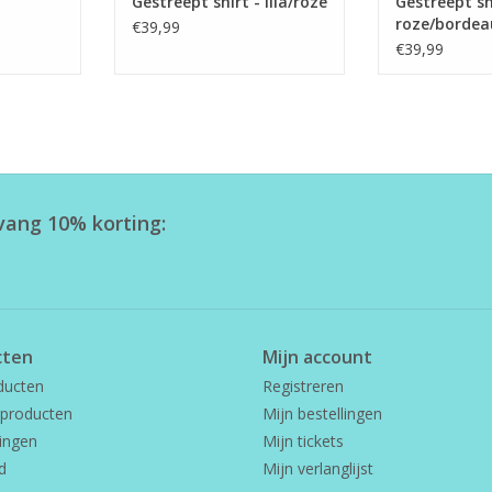
Gestreept shirt - lila/roze
Gestreept sh
roze/bordea
€39,99
€39,99
tvang 10% korting:
cten
Mijn account
ducten
Registreren
producten
Mijn bestellingen
ingen
Mijn tickets
d
Mijn verlanglijst