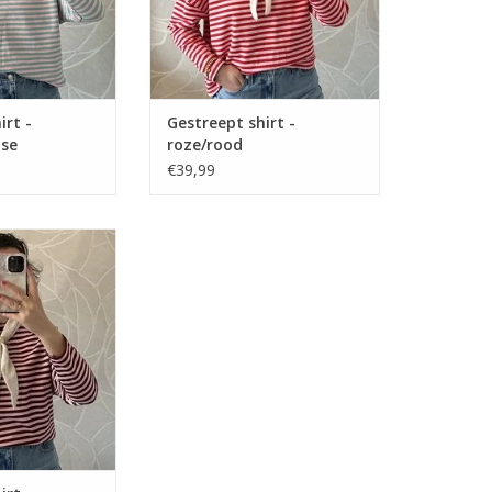
irt -
Gestreept shirt -
ise
roze/rood
€39,99
 - roze/bordeaux