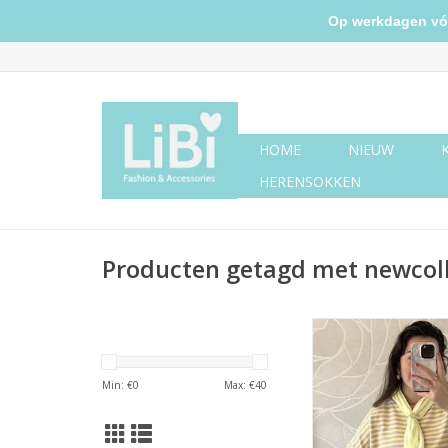
Op werkdagen vóór 
HOME
NIEUW
HERENSOKKEN
Producten getagd met newcoll
Gestreept shirt - l
Min: €
0
Max: €
40