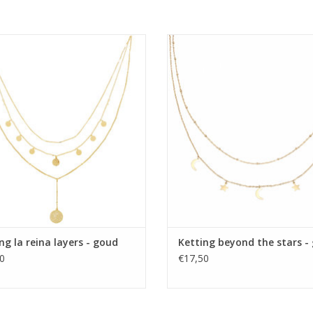
Ketting la reina layers - goud
Ketting beyond the stars - go
TOEVOEGEN AAN WINKELWA
ng la reina layers - goud
Ketting beyond the stars -
0
€17,50