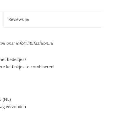
Reviews
(0)
ail ons:
info@libifashion.nl
met bedeltjes?
ere kettinkjes te combineren!
5 (NL)
dag verzonden