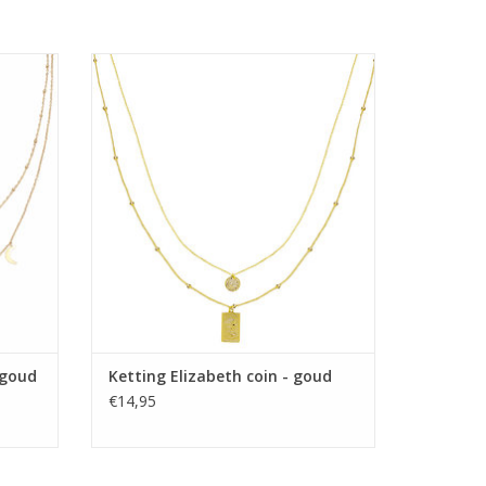
ud
Ketting Elizabeth coin - goud
GEN
 goud
Ketting Elizabeth coin - goud
€14,95