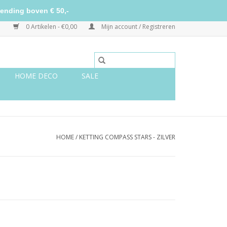
ending boven € 50,-
0 Artikelen - €0,00
Mijn account / Registreren
HOME DECO
SALE
HOME
/
KETTING COMPASS STARS - ZILVER