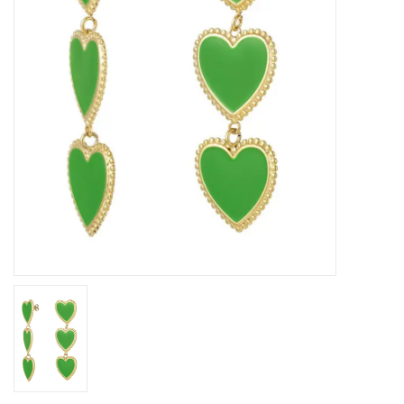
Home deco
SALE
Herensokken