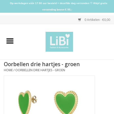
Op werkdagen vóór 17:00 uur besteld = dezelfde dag verzonden ♡ Altijd gratis
verzending boven € 50,-
0 Artikelen - €0,00
Home
NIEUW
Oorbellen drie hartjes - groen
Kleding
HOME
/
OORBELLEN DRIE HARTJES - GROEN
Schoenen
Sieraden
Accessoires