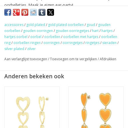
oorbelletjes. Maak je eigen ear-party!
Gold/silver plated & 100% nikkel vrij.
accessoires
/
gold plated
/
gold plated oorbellen
/
goud
/
gouden
★
GRATIS
verzending vanaf €50,- (NL)
oorbellen
/
gouden oorringen
/
gouden oorringetjes
/
hart
/
hartjes
/
★ Sieraden & haaraccessoires verzending €1,95 (NL)
hartjes oorbel
/
oorbel
/
oorbellen
/
oorbellen met hartjes
/
oorbellen
ring
/
oorbellen ringen
/
oorringen
/
oorringetjes
/
ringetjes
/
sieraden
/
★ Werkdagen voor 17:00 uur besteld = zelfde dag verzonden
silver plated
/
zilver
★ Veilig en snel betalen
Aan verlanglijst toevoegen
/
Toevoegen om te vergelijken
/
Afdrukken
Anderen bekeken ook