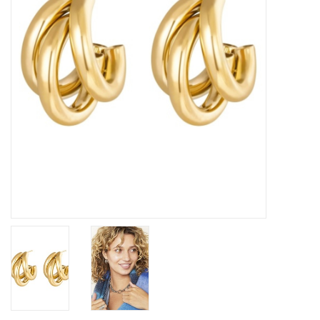
Home deco
SALE
Herensokken