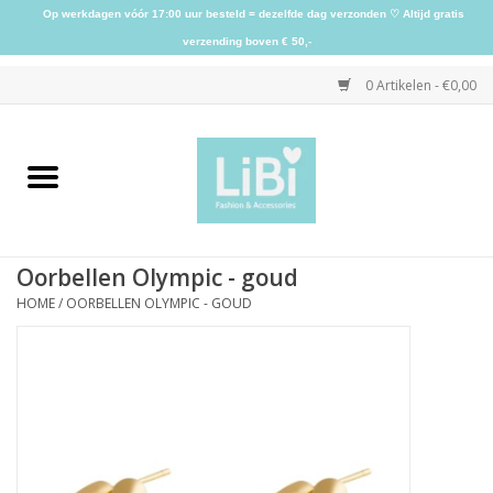
Op werkdagen vóór 17:00 uur besteld = dezelfde dag verzonden ♡ Altijd gratis
verzending boven € 50,-
0 Artikelen - €0,00
Home
NIEUW
Oorbellen Olympic - goud
Kleding
HOME
/
OORBELLEN OLYMPIC - GOUD
Schoenen
Sieraden
Accessoires