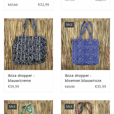
€32,99
€37,50
SALE
Ibiza shopper -
Ibiza shopper -
blauw/creme
bloemen blauw/roze
€39,99
€35,99
€39,99
SALE
SALE