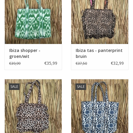
Ibiza shopper -
Ibiza tas - panterprint
groen/wit
bruin
€35,99
€32,99
€39,99
€37,50
SALE
SALE