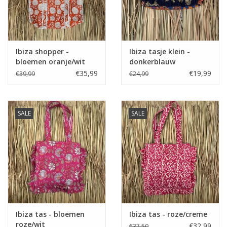
Ibiza shopper -
Ibiza tasje klein -
bloemen oranje/wit
donkerblauw
€35,99
€19,99
€39,99
€24,99
SALE
SALE
Ibiza tas - bloemen
Ibiza tas - roze/creme
roze/wit
€32,99
€37,50