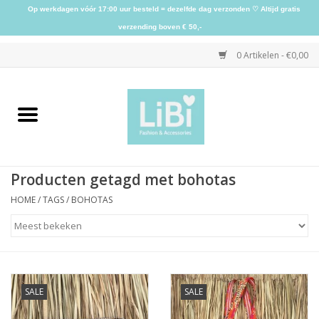
Op werkdagen vóór 17:00 uur besteld = dezelfde dag verzonden ♡ Altijd gratis
verzending boven € 50,-
0 Artikelen - €0,00
Home
NIEUW
Producten getagd met bohotas
Kleding
HOME
/
TAGS
/
BOHOTAS
Schoenen
Sieraden
SALE
SALE
Accessoires