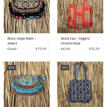
Home deco
SALE
Herensokken
Ibiza tasje klein -
Ibiza tas - tijgers
zwart
roze/oranje
€19,99
€32,99
€24,99
€37,50
SALE
SALE