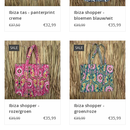
Ibiza tas - panterprint
Ibiza shopper -
creme
bloemen blauw/wit
€32,99
€35,99
€37,50
€39,99
SALE
SALE
Ibiza shopper -
Ibiza shopper -
roze/groen
groen/roze
€35,99
€35,99
€39,99
€39,99