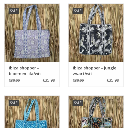
SALE
SALE
Ibiza shopper -
Ibiza shopper - jungle
bloemen lila/wit
zwart/wit
€35,99
€35,99
€39,99
€39,99
SALE
SALE