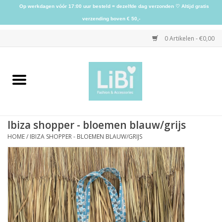
Op werkdagen vóór 17:00 uur besteld = dezelfde dag verzonden ♡ Altijd gratis
verzending boven € 50,-
0 Artikelen - €0,00
Home
NIEUW
Ibiza shopper - bloemen blauw/grijs
Kleding
HOME
/
IBIZA SHOPPER - BLOEMEN BLAUW/GRIJS
Schoenen
Sieraden
Accessoires