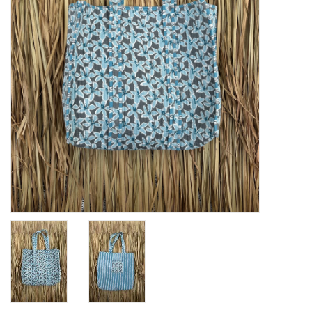
Home deco
SALE
Herensokken