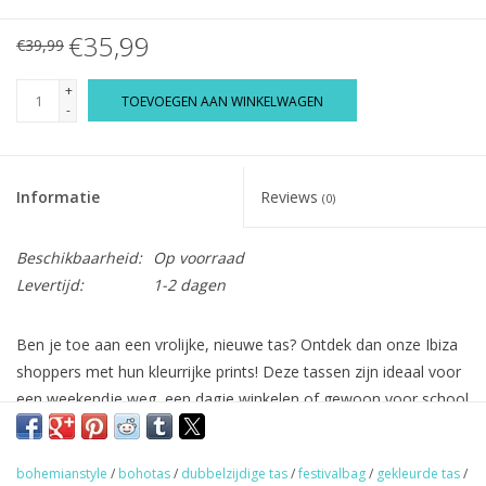
€35,99
€39,99
+
TOEVOEGEN AAN WINKELWAGEN
-
Informatie
Reviews
(0)
Beschikbaarheid:
Op voorraad
Levertijd:
1-2 dagen
Ben je toe aan een vrolijke, nieuwe tas? Ontdek dan onze Ibiza
shoppers met hun kleurrijke prints! Deze tassen zijn ideaal voor
een weekendje weg, een dagje winkelen of gewoon voor school
of werk. Een veelzijdige tas die altijd van pas komt!
De tassen kunnen dubbelzijdig gedragen worden en hebben een
bohemianstyle
/
bohotas
/
dubbelzijdige tas
/
festivalbag
/
gekleurde tas
/