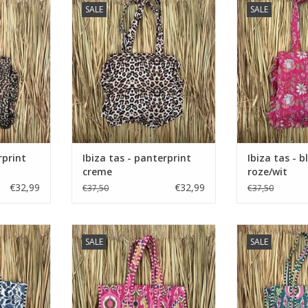
SALE
SALE
TOEVOEGEN AAN WINKELWAGEN
rprint
Ibiza tas - panterprint
Ibiza tas - 
creme
roze/wit
€32,99
€32,99
€37,50
€37,50
bloemen
Ibiza shopper - roze/groen
Ibiza shoppe
SALE
SALE