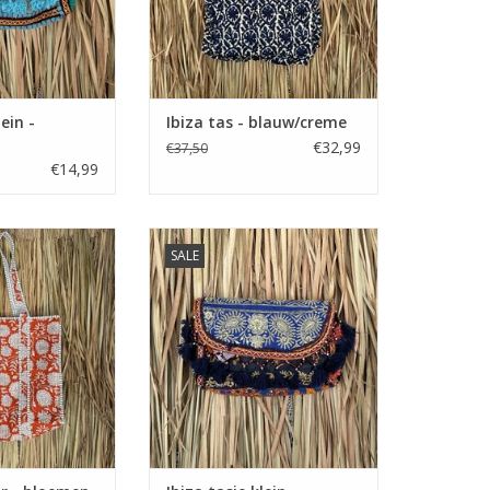
lein -
Ibiza tas - blauw/creme
€32,99
€37,50
€14,99
er - bloemen
Ibiza tasje klein - donkerblauw
SALE
je/wit