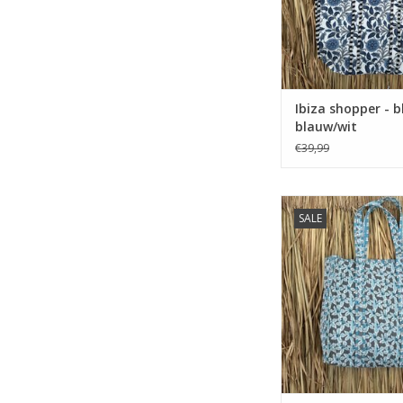
Ibiza shopper - 
blauw/wit
€39,99
Ibiza shopper - 
SALE
blauw/grijs
TOEVOEGEN AAN WI