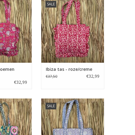
SALE
TOEVOEGEN AAN WINKELWAGEN
bloemen
Ibiza tas - roze/creme
€32,99
€37,50
€32,99
r - groen/roze
Ibiza shopper - bloemen lila/wit
SALE