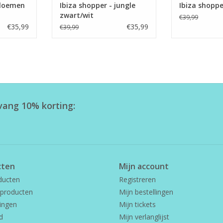
bloemen
Ibiza shopper - jungle
Ibiza shoppe
zwart/wit
€39,99
€35,99
€35,99
€39,99
tvang 10% korting:
cten
Mijn account
ducten
Registreren
producten
Mijn bestellingen
ingen
Mijn tickets
d
Mijn verlanglijst