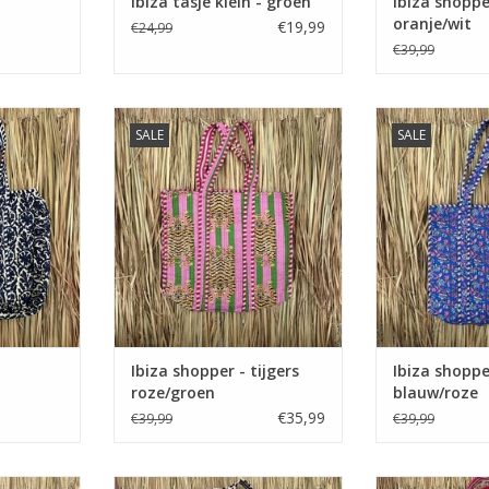
Ibiza tasje klein - groen
Ibiza shopp
oranje/wit
€19,99
€24,99
€39,99
auw/creme
Ibiza shopper - tijgers
Ibiza shopp
SALE
SALE
roze/groen
blau
Ibiza shopper - tijgers
Ibiza shopp
roze/groen
blauw/roze
€35,99
€39,99
€39,99
int bruin
Ibiza tas - panterprint creme
Ibiza tas - b