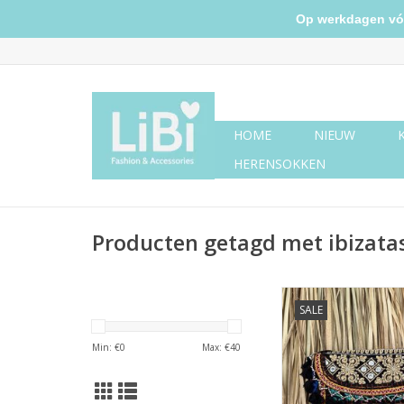
Op werkdagen vóór 
HOME
NIEUW
HERENSOKKEN
Producten getagd met ibizata
Ibiza tasje klein 
SALE
Min: €
0
Max: €
40