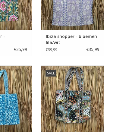
r -
Ibiza shopper - bloemen
lila/wit
€35,99
€35,99
€39,99
r - blauw/wit
Ibiza shopper - zwart/gekleurd
SALE