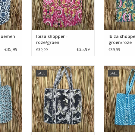
bloemen
Ibiza shopper -
Ibiza shoppe
roze/groen
groen/roze
€35,99
€35,99
€39,99
€39,99
bloemen
Ibiza shopper - jungle zwart/wit
Ibiza shoppe
SALE
SALE
NKELWAGEN