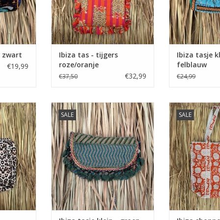
- zwart
Ibiza tas - tijgers
Ibiza tasje k
roze/oranje
felblauw
€19,99
€32,99
€37,50
€24,99
nterprint
Ibiza tasje klein - groen
Ibiza shopp
SALE
SALE
oran
NKELWAGEN