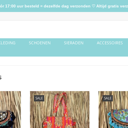
17:00 uur besteld = dezelfde dag verzonden ♡ Altijd gratis verz
KLEDING
SCHOENEN
SIERADEN
ACCESSOIRES
s
- zwart
Ibiza tas - tijgers roze/oranje
Ibiza tasje k
SALE
SALE