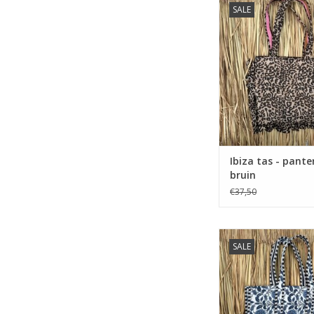
SALE
Ibiza tas - pante
bruin
€37,50
Ibiza shopper - 
SALE
blauw/wit