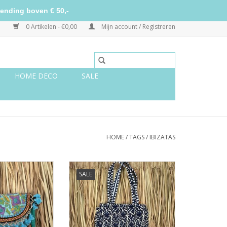
ending boven € 50,-
0 Artikelen - €0,00
Mijn account / Registreren
HOME DECO
SALE
HOME
/
TAGS
/
IBIZATAS
lein - felblauw
Ibiza tas - blauw/creme
SALE
TOEVOEGEN AAN WINKELWAGEN