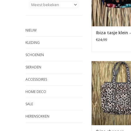
NIEUW
Ibiza tasje klein 
€24,99
KLEDING
SCHOENEN
Ibiza shopper - pa
SIERADEN
TOEVOEGEN AAN WI
ACCESSOIRES
HOME DECO
SALE
HERENSOKKEN