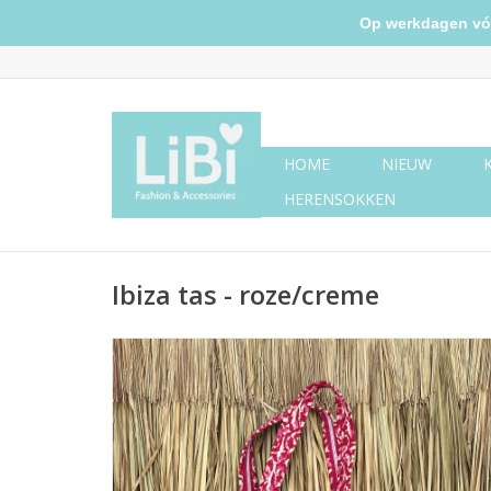
Op werkdagen vóór 
HOME
NIEUW
HERENSOKKEN
Ibiza tas - roze/creme