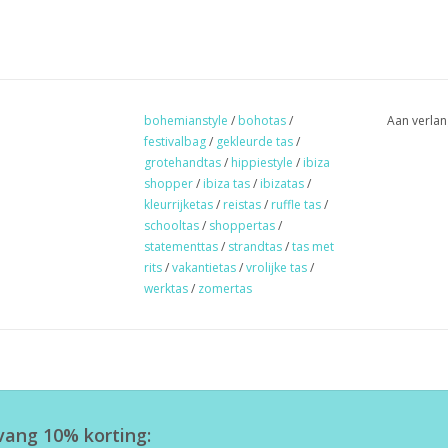
bohemianstyle
/
bohotas
/
Aan verlan
festivalbag
/
gekleurde tas
/
grotehandtas
/
hippiestyle
/
ibiza
shopper
/
ibiza tas
/
ibizatas
/
kleurrijketas
/
reistas
/
ruffle tas
/
schooltas
/
shoppertas
/
statementtas
/
strandtas
/
tas met
rits
/
vakantietas
/
vrolijke tas
/
werktas
/
zomertas
tvang 10% korting: