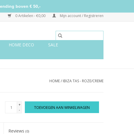
ending boven € 50,-
0 Artikelen - €0,00
Mijn account / Registreren
HOME DECO
SALE
HOME
/
IBIZA TAS - ROZE/CREME
+
TOEVOEGEN AAN WINKELWAGEN
-
Reviews
(0)