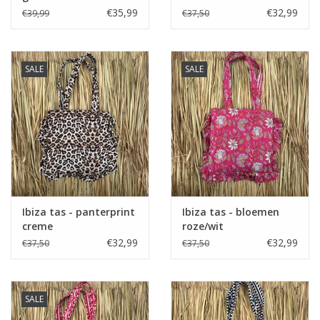
€35,99
€32,99
€39,99
€37,50
SALE
SALE
Ibiza tas - panterprint
Ibiza tas - bloemen
creme
roze/wit
€32,99
€32,99
€37,50
€37,50
SALE