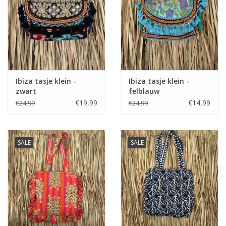
Home deco
SALE
Herensokken
Ibiza tasje klein -
Ibiza tasje klein -
zwart
felblauw
€19,99
€14,99
€24,99
€24,99
SALE
SALE