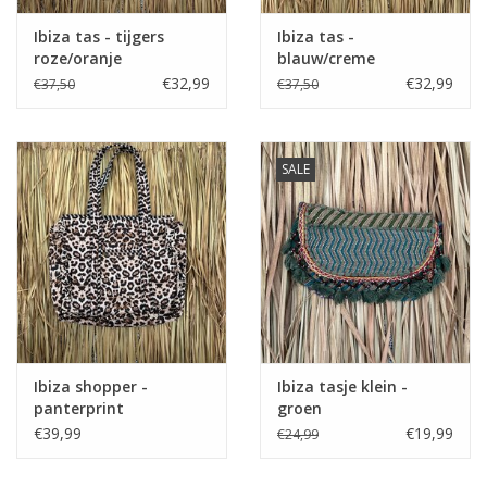
Ibiza tas - tijgers
Ibiza tas -
roze/oranje
blauw/creme
€32,99
€32,99
€37,50
€37,50
SALE
Ibiza shopper -
Ibiza tasje klein -
panterprint
groen
€39,99
€19,99
€24,99