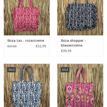
Ibiza tas - roze/creme
Ibiza shopper -
blauw/creme
€32,99
€37,50
€39,99
SALE
SALE