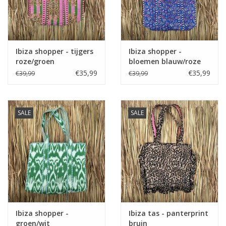
Ibiza shopper - tijgers
Ibiza shopper -
roze/groen
bloemen blauw/roze
€35,99
€35,99
€39,99
€39,99
SALE
SALE
Ibiza shopper -
Ibiza tas - panterprint
groen/wit
bruin