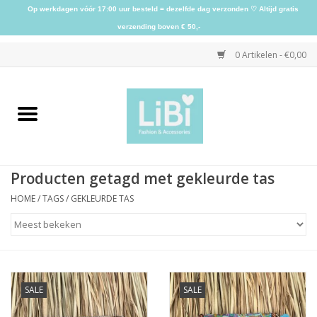
Op werkdagen vóór 17:00 uur besteld = dezelfde dag verzonden ♡ Altijd gratis
verzending boven € 50,-
0 Artikelen - €0,00
Home
NIEUW
Producten getagd met gekleurde tas
Kleding
HOME
/
TAGS
/
GEKLEURDE TAS
Schoenen
Sieraden
SALE
SALE
Accessoires