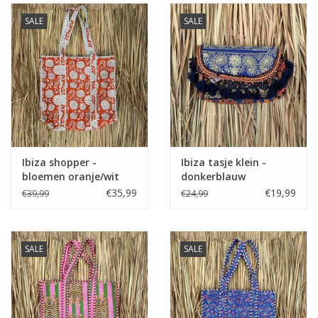
SALE
SALE
Ibiza shopper -
Ibiza tasje klein -
bloemen oranje/wit
donkerblauw
€35,99
€19,99
€39,99
€24,99
SALE
SALE