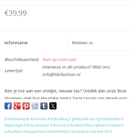
€39,99
Informatie
Reviews
(0)
Beschikbaarheid:
Niet op voorraad
Interesse in dit product? Mail ons:
Levertijd:
info@libifashion.nl
Ben je toe aan een vrolijke, nieuwe tas? Ontdek dan onze Ibiza
shoppers met hun kleurrijke prints! Deze tassen zijn ideaal voor
een weekendje weg, een dagje winkelen of gewoon voor school
of werk. Een veelzijdige tas die altijd van pas komt!
bohemianstyle
/
bohotas
/
festivalbag
/
gekleurde tas
/
grotehandtas
/
De tassen zijn voorzien van een ritssluiting en een handig vakje.
hippiestyle
/
ibiza shopper
/
ibiza tas
/
ibizatas
/
kleurrijketas
/
reistas
/
Afmetingen: 39 cm hoog, 45 cm breed en 15 cm diep.
schooltas
/
shoppertas
/
statementtas
/
strandtas
/
tas met rits
/