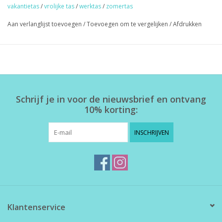
vakantietas
/
vrolijke tas
/
werktas
/
zomertas
Aan verlanglijst toevoegen
/
Toevoegen om te vergelijken
/
Afdrukken
★
GRATIS
verzending vanaf €50,- (NL)
★ Sieraden & haaraccessoires verzending €1,95 (NL)
★ Werkdagen voor 17:00 uur besteld = zelfde dag verzonden
★ Veilig en snel betalen
Schrijf je in voor de nieuwsbrief en ontvang
10% korting:
INSCHRIJVEN
Klantenservice