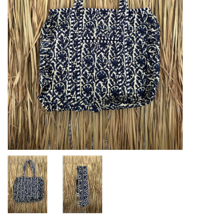
Home deco
SALE
Herensokken