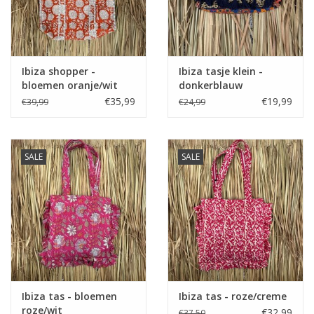
Ibiza shopper -
Ibiza tasje klein -
bloemen oranje/wit
donkerblauw
€35,99
€19,99
€39,99
€24,99
SALE
SALE
Ibiza tas - bloemen
Ibiza tas - roze/creme
roze/wit
€32,99
€37,50