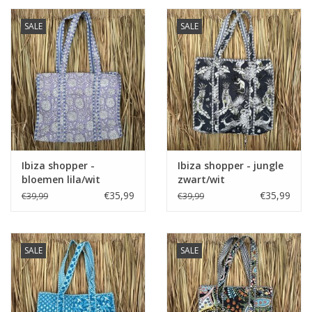
SALE
SALE
Ibiza shopper -
Ibiza shopper - jungle
bloemen lila/wit
zwart/wit
€35,99
€35,99
€39,99
€39,99
SALE
SALE