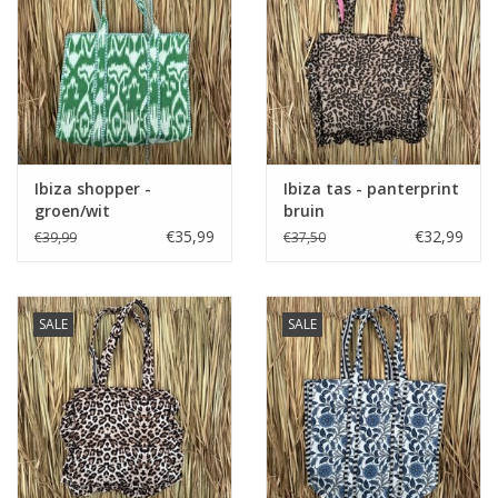
Ibiza shopper -
Ibiza tas - panterprint
groen/wit
bruin
€35,99
€32,99
€39,99
€37,50
SALE
SALE