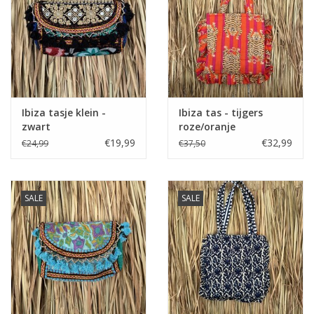
Home deco
SALE
Herensokken
Ibiza tasje klein -
Ibiza tas - tijgers
zwart
roze/oranje
€19,99
€32,99
€24,99
€37,50
SALE
SALE