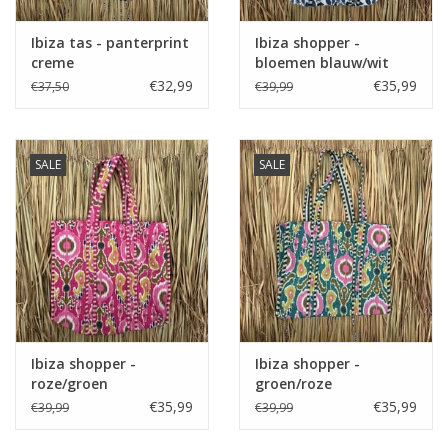
Ibiza tas - panterprint
Ibiza shopper -
creme
bloemen blauw/wit
€32,99
€35,99
€37,50
€39,99
SALE
SALE
Ibiza shopper -
Ibiza shopper -
roze/groen
groen/roze
€35,99
€35,99
€39,99
€39,99