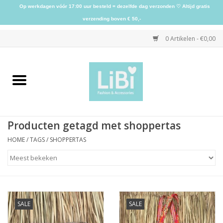
Op werkdagen vóór 17:00 uur besteld = dezelfde dag verzonden ♡ Altijd gratis
verzending boven € 50,-
0 Artikelen - €0,00
Home
NIEUW
Producten getagd met shoppertas
Kleding
HOME
/
TAGS
/
SHOPPERTAS
Schoenen
Sieraden
SALE
SALE
Accessoires