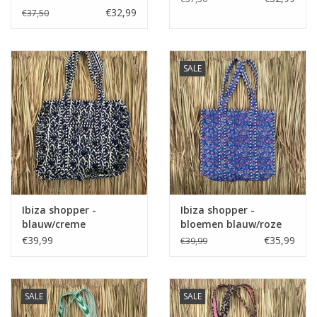
€32,99
€37,50
SALE
Ibiza shopper -
Ibiza shopper -
blauw/creme
bloemen blauw/roze
€39,99
€35,99
€39,99
SALE
SALE