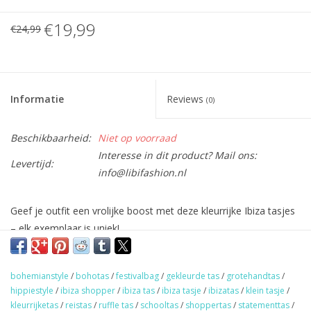
€19,99
€24,99
Informatie
Reviews
(0)
Beschikbaarheid:
Niet op voorraad
Interesse in dit product? Mail ons:
Levertijd:
info@libifashion.nl
Geef je outfit een vrolijke boost met deze kleurrijke Ibiza tasjes
– elk exemplaar is uniek!
Compact van formaat, maar ruim genoeg voor je essentials
zoals je telefoon, portemonnee en andere kleine items die je
bohemianstyle
/
bohotas
/
festivalbag
/
gekleurde tas
/
grotehandtas
/
graag bij je hebt.
hippiestyle
/
ibiza shopper
/
ibiza tas
/
ibiza tasje
/
ibizatas
/
klein tasje
/
Met de hand gemaakt in India en rijkelijk versierd met kleurrijke
kleurrijketas
/
reistas
/
ruffle tas
/
schooltas
/
shoppertas
/
statementtas
/