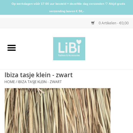
Op werkdagen vóór 17:00 uur besteld = dezelfde dag verzonden ♡ Altijd gratis
verzending boven € 50,-
0 Artikelen - €0,00
Home
NIEUW
Ibiza tasje klein - zwart
Kleding
HOME
/
IBIZA TASJE KLEIN - ZWART
Schoenen
Sieraden
Accessoires