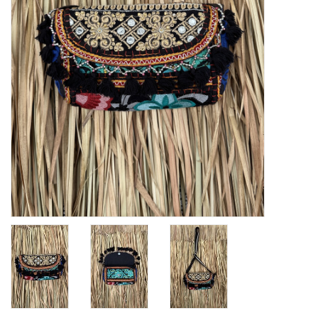
Home deco
SALE
Herensokken