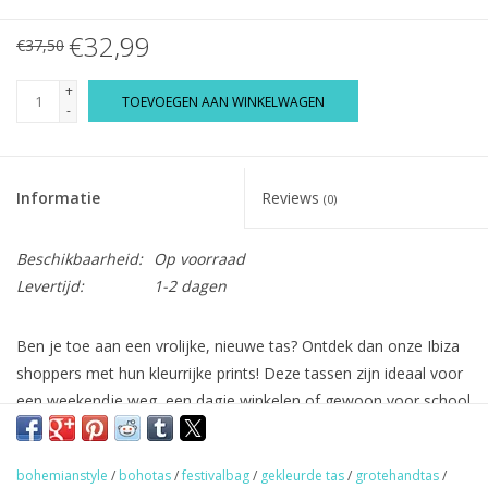
€32,99
€37,50
+
TOEVOEGEN AAN WINKELWAGEN
-
Informatie
Reviews
(0)
Beschikbaarheid:
Op voorraad
Levertijd:
1-2 dagen
Ben je toe aan een vrolijke, nieuwe tas? Ontdek dan onze Ibiza
shoppers met hun kleurrijke prints! Deze tassen zijn ideaal voor
een weekendje weg, een dagje winkelen of gewoon voor school
of werk. Een veelzijdige tas die altijd van pas komt!
De tassen zijn voorzien van een ritssluiting en hebben een leuke
bohemianstyle
/
bohotas
/
festivalbag
/
gekleurde tas
/
grotehandtas
/