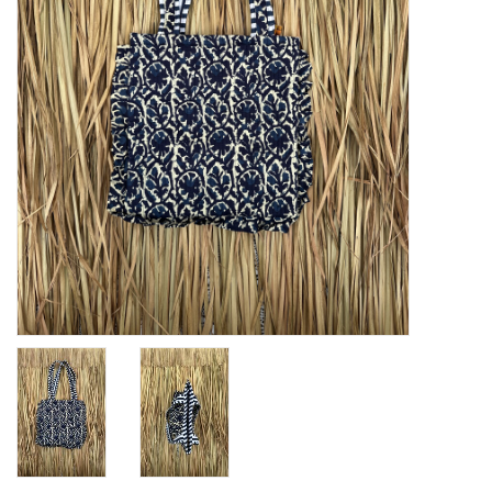
Home deco
SALE
Herensokken