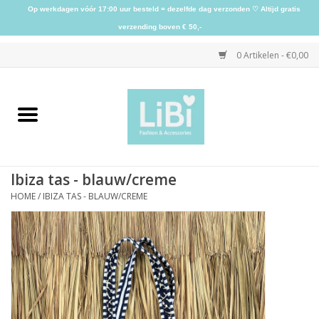
Op werkdagen vóór 17:00 uur besteld = dezelfde dag verzonden ♡ Altijd gratis
verzending boven € 50,-
0 Artikelen - €0,00
Home
NIEUW
Ibiza tas - blauw/creme
Kleding
HOME
/
IBIZA TAS - BLAUW/CREME
Schoenen
Sieraden
Accessoires