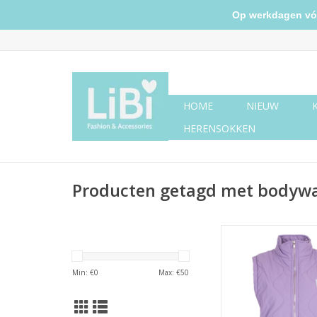
Op werkdagen vóór 
HOME
NIEUW
HERENSOKKEN
Producten getagd met bodywa
Bodywarmer - 
TOEVOEGEN AAN WI
Min: €
0
Max: €
50