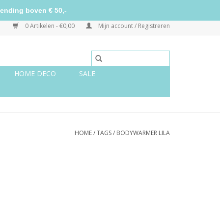
ending boven € 50,-
0 Artikelen - €0,00
Mijn account / Registreren
HOME DECO
SALE
HOME
/
TAGS
/
BODYWARMER LILA