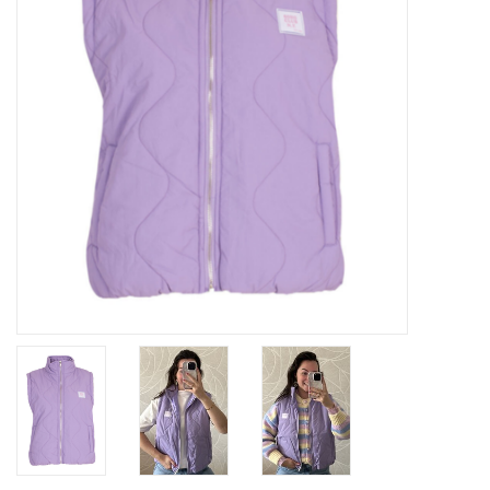
Home deco
SALE
Herensokken