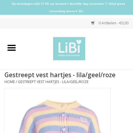
Op werkdagen vóór 17:00 uur besteld = dezelfde dag verzonden ♡ Altijd gratis
verzending boven € 50,-
0 Artikelen - €0,00
Home
NIEUW
Gestreept vest hartjes - lila/geel/roze
Kleding
HOME
/
GESTREEPT VEST HARTJES - LILA/GEEL/ROZE
Schoenen
Sieraden
Accessoires