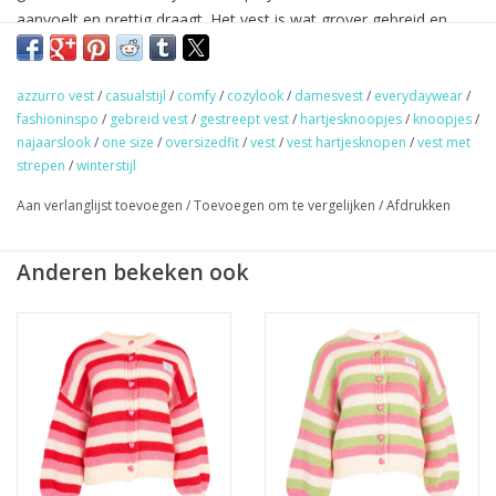
aanvoelt en prettig draagt. Het vest is wat grover gebreid en
uitgevoerd met strepen in drie verschillende kleuren. Aan de
voorkant zitten schattige hartvormige knoopjes in een kleur die
azzurro vest
/
casualstijl
/
comfy
/
cozylook
/
damesvest
/
everydaywear
/
terugkomt in de strepen.
fashioninspo
/
gebreid vest
/
gestreept vest
/
hartjesknoopjes
/
knoopjes
/
Maat: one size, past met maat S t/m L.
najaarslook
/
one size
/
oversizedfit
/
vest
/
vest hartjesknopen
/
vest met
strepen
/
winterstijl
Model: Bionda heeft normaal gesproken maat M en is 169 cm
lang.
Aan verlanglijst toevoegen
/
Toevoegen om te vergelijken
/
Afdrukken
★
GRATIS
verzending vanaf €50,- (NL)
Anderen bekeken ook
★ Sieraden & haaraccessoires verzending €1,95 (NL)
★ Werkdagen voor 17:00 uur besteld = zelfde dag verzonden
★ Veilig en snel betalen