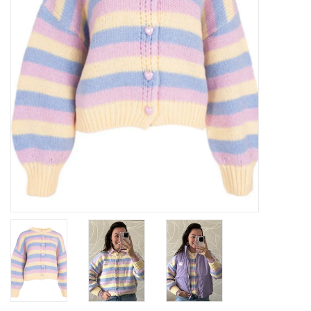
Home deco
SALE
Herensokken