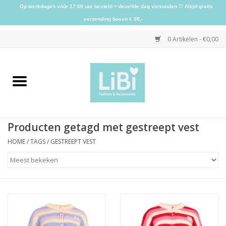
Op werkdagen vóór 17:00 uur besteld = dezelfde dag verzonden ♡ Altijd gratis
verzending boven € 50,-
0 Artikelen - €0,00
Home
NIEUW
Producten getagd met gestreept vest
Kleding
HOME
/
TAGS
/
GESTREEPT VEST
Schoenen
Sieraden
Accessoires