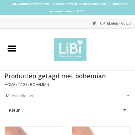
Op werkdagen vóór 17:00 uur besteld = dezelfde dag verzonden ♡ Altijd gratis
verzending boven € 50,-
0 Artikelen - €0,00
Home
NIEUW
Producten getagd met bohemian
Kleding
HOME
/
TAGS
/
BOHEMIAN
Schoenen
Kleur
Sieraden
Accessoires