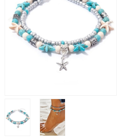
Home deco
SALE
Herensokken