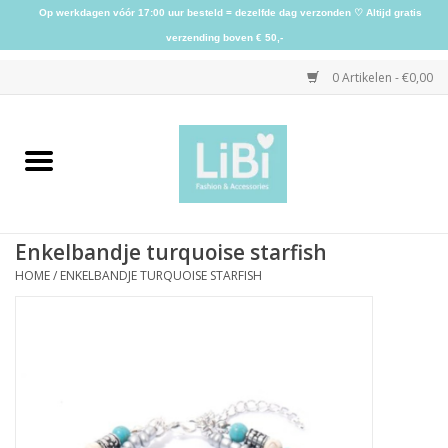
Op werkdagen vóór 17:00 uur besteld = dezelfde dag verzonden ♡ Altijd gratis
verzending boven € 50,-
0 Artikelen - €0,00
Home
NIEUW
Enkelbandje turquoise starfish
Kleding
HOME
/
ENKELBANDJE TURQUOISE STARFISH
Schoenen
Sieraden
Accessoires