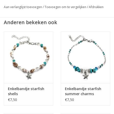
★ Werkdagen voor 17:00 uur besteld = zelfde dag verzonden
Aan verlanglijst toevoegen
/
Toevoegen om te vergelijken
/
Afdrukken
★ Veilig en snel betalen
Anderen bekeken ook
Enkelbandje starfish
Enkelbandje starfish
shells
summer charms
€7,50
€7,50