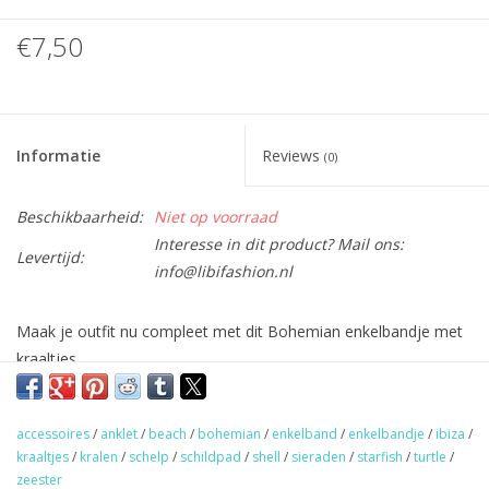
€7,50
Informatie
Reviews
(0)
Beschikbaarheid:
Niet op voorraad
Interesse in dit product? Mail ons:
Levertijd:
info@libifashion.nl
Maak je outfit nu compleet met dit Bohemian enkelbandje met
kraaltjes.
Door de kettingsluiting is deze in maat te verstellen (past altijd).
accessoires
/
anklet
/
beach
/
bohemian
/
enkelband
/
enkelbandje
/
ibiza
/
★
GRATIS
verzending vanaf €50,- (NL)
kraaltjes
/
kralen
/
schelp
/
schildpad
/
shell
/
sieraden
/
starfish
/
turtle
/
★ Sieraden & haaraccessoires verzending €1,95 (NL)
zeester