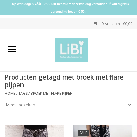
Op werkdagen vóór 17:00 uur besteld = dezelfde dag verzonden ♡ Altijd gratis
verzending boven € 50,-
0 Artikelen - €0,00
Home
NIEUW
Producten getagd met broek met flare
Kleding
pijpen
HOME
/
TAGS
/
BROEK MET FLARE PIJPEN
Schoenen
Sieraden
SALE
Accessoires