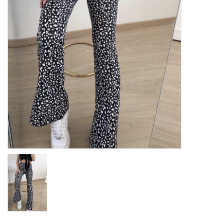
Home deco
SALE
Herensokken