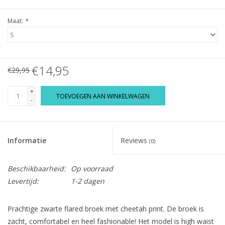
Maat:
*
€14,95
€29,95
+
TOEVOEGEN AAN WINKELWAGEN
-
Informatie
Reviews
(0)
Beschikbaarheid:
Op voorraad
Levertijd:
1-2 dagen
Prachtige zwarte flared broek met cheetah print. De broek is
zacht, comfortabel en heel fashionable! Het model is high waist