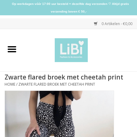
Op werkdagen vóór 17:00 uur besteld = dezelfde dag verzonden ♡ Altijd gratis
verzending boven € 50,-
0 Artikelen - €0,00
Home
NIEUW
Zwarte flared broek met cheetah print
Kleding
HOME
/
ZWARTE FLARED BROEK MET CHEETAH PRINT
Schoenen
Sieraden
Accessoires