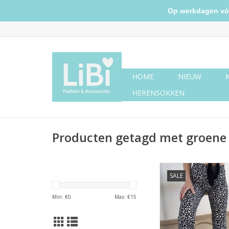
Op werkdagen vóór 
HOME
NIEUW
HERENSOKKEN
Producten getagd met groene 
Zwarte flared broek 
SALE
print
TOEVOEGEN AAN WI
Min: €
0
Max: €
15