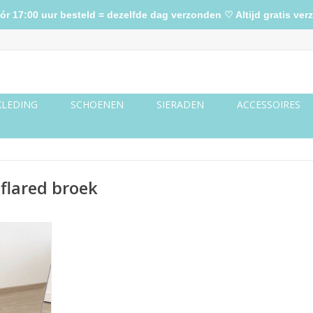
17:00 uur besteld = dezelfde dag verzonden ♡ Altijd gratis verz
KLEDING
SCHOENEN
SIERADEN
ACCESSOIRES
flared broek
met cheetah
NKELWAGEN