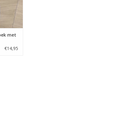
oek met
€14,95