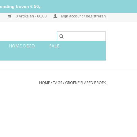
ending boven € 50,-
0 Artikelen - €0,00
Mijn account / Registreren
HOME DECO
SALE
HOME
/
TAGS
/
GROENE FLARED BROEK