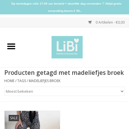
Op werkdagen vóór 17:00 uur besteld = dezelfde dag verzonden ♡ Altijd gratis
verzending boven € 50,-
0 Artikelen - €0,00
Home
NIEUW
Producten getagd met madeliefjes broek
Kleding
HOME
/
TAGS
/
MADELIEFJES BROEK
Schoenen
Sieraden
SALE
Accessoires