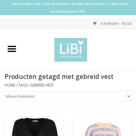
Op werkdagen vóór 17:00 uur besteld = dezelfde dag verzonden ♡ Altijd gratis
verzending boven € 50,-
0 Artikelen - €0,00
Home
NIEUW
Producten getagd met gebreid vest
Kleding
HOME
/
TAGS
/
GEBREID VEST
Schoenen
Sieraden
Accessoires