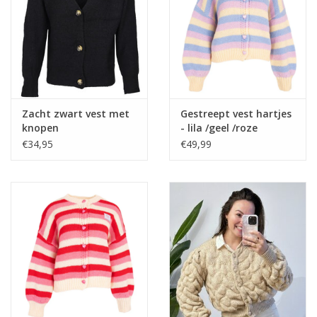
Home deco
SALE
Herensokken
Zacht zwart vest met
Gestreept vest hartjes
knopen
- lila /geel /roze
€34,95
€49,99