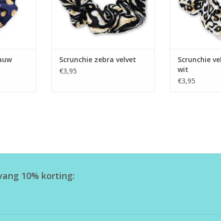
lauw
Scrunchie zebra velvet
Scrunchie ve
wit
€3,95
€3,95
tvang 10% korting: