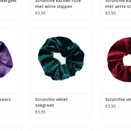
okergeel
Scrunchie katoen roze
Scrunchie k
met witte stippen
met witte s
€3,95
€3,95
 paars
Scrunchie velvet zeegroen
Scrunchie 
 paars
Scrunchie velvet
Scrunchie ve
zeegroen
€3,95
€3,95
 blauw
Scrunchie velvet black
Scrunchie stip b