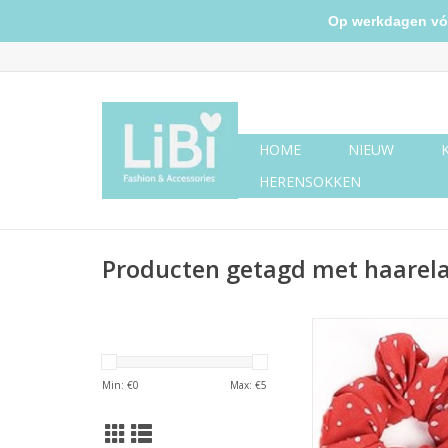
Op werkdagen vóór 
HOME
NIEUW
HERENSOKKEN
Producten getagd met haarela
Scrunchie stof rood
stippen
TOEVOEGEN AAN WI
Min: €
0
Max: €
5