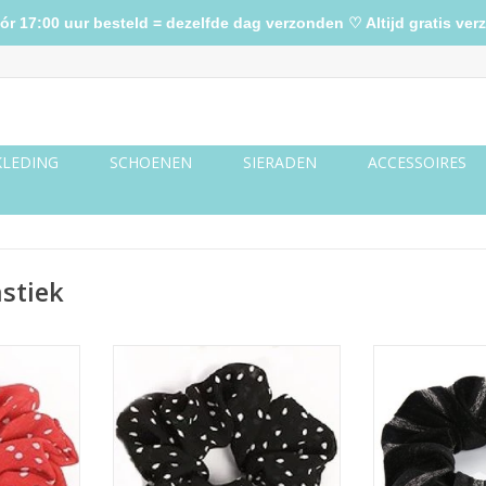
17:00 uur besteld = dezelfde dag verzonden ♡ Altijd gratis verz
KLEDING
SCHOENEN
SIERADEN
ACCESSOIRES
stiek
 met witte
Scrunchie stof zwart met witte
Scrunchie ve
stippen
gli
NKELWAGEN
TOEVOEGEN AAN WINKELWAGEN