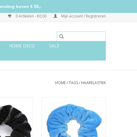
ending boven € 50,-
0 Artikelen - €0,00
Mijn account / Registreren
HOME DECO
SALE
HOME
/
TAGS
/
HAARELASTIEK
lvet zwart met
Scrunchie velvet felblauw
tters
TOEVOEGEN AAN WINKELWAGEN