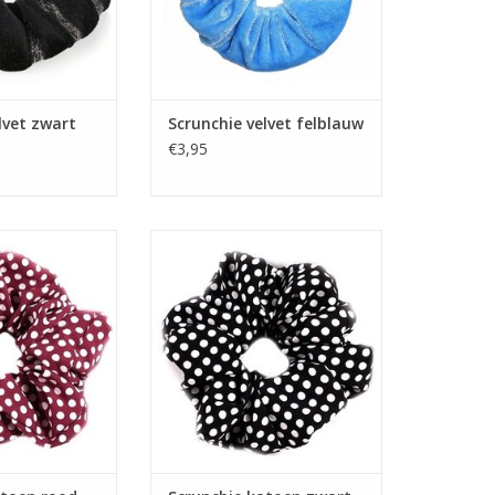
lvet zwart
Scrunchie velvet felblauw
€3,95
n rood met witte
Scrunchie katoen zwart met witte
ppen
stippen
TOEVOEGEN AAN WINKELWAGEN