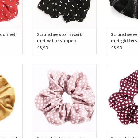
ood met
Scrunchie stof zwart
Scrunchie ve
met witte stippen
met glitters
€3,95
€3,95
okergeel
Scrunchie katoen roze met witte
Scrunchie katoe
stippen
sti
TOEVOEGEN AAN WINKELWAGEN