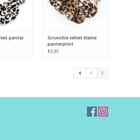
lvet panter
Scrunchie velvet kleine
panterprint
€3,95
1
2