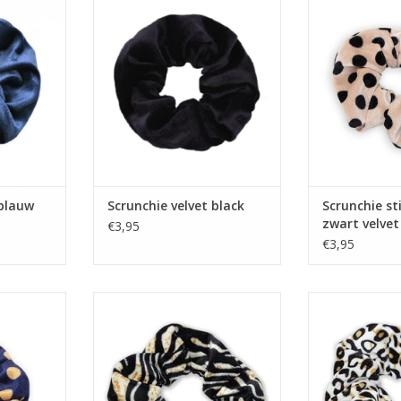
TOEVOEGEN AA
 blauw
Scrunchie velvet black
Scrunchie st
zwart velvet
€3,95
€3,95
eige velvet
Scrunchie zebra velvet
Scrunchie vel
NKELWAGEN