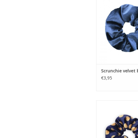
Scrunchie velvet
€3,95
Scrunchie stip blauw b
TOEVOEGEN AAN WI