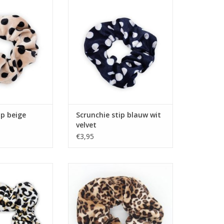
N WINKELWAGEN
ip beige
Scrunchie stip blauw wit
velvet
€3,95
vet panter wit
Scrunchie velvet kleine
panterprint