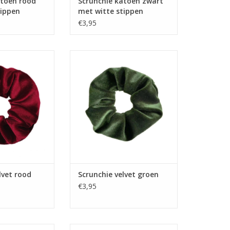
atoen rood
Scrunchie katoen zwart
tippen
met witte stippen
€3,95
velvet rood
Scrunchie velvet groen
lvet rood
Scrunchie velvet groen
€3,95
eige zwart velvet
Scrunchie stip blauw wit velvet