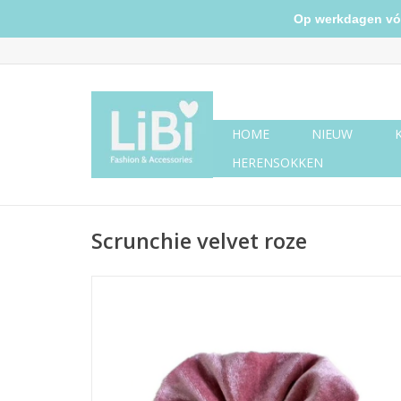
Op werkdagen vóór 
HOME
NIEUW
HERENSOKKEN
Scrunchie velvet roze