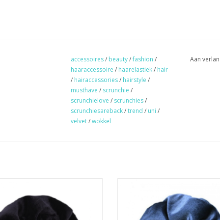
accessoires
/
beauty
/
fashion
/
Aan verlan
haaraccessoire
/
haarelastiek
/
hair
/
hairaccessories
/
hairstyle
/
musthave
/
scrunchie
/
scrunchielove
/
scrunchies
/
scrunchiesareback
/
trend
/
uni
/
velvet
/
wokkel
Scrunchie velvet black
Scrunchie velvet blauw