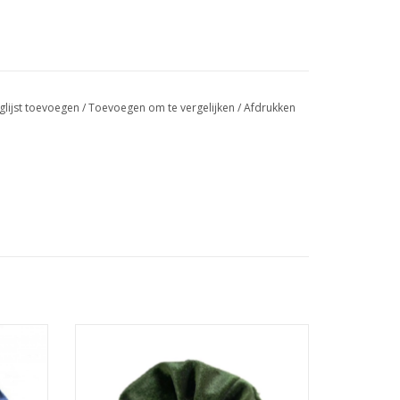
glijst toevoegen
/
Toevoegen om te vergelijken
/
Afdrukken
Scrunchie velvet groen