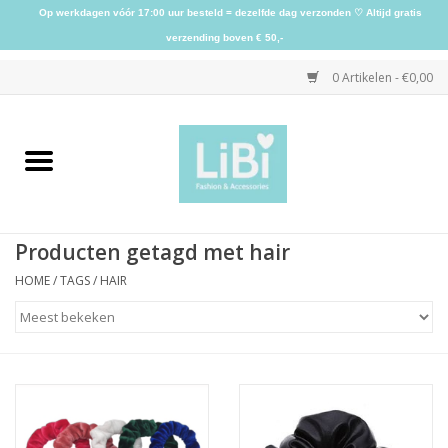
Op werkdagen vóór 17:00 uur besteld = dezelfde dag verzonden ♡ Altijd gratis
verzending boven € 50,-
0 Artikelen - €0,00
Home
NIEUW
Producten getagd met hair
Kleding
HOME
/
TAGS
/
HAIR
Schoenen
Sieraden
Accessoires