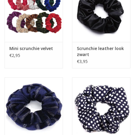
Home deco
SALE
Herensokken
Mini scrunchie velvet
Scrunchie leather look
zwart
€2,95
€3,95