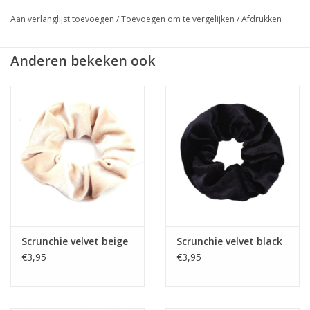
Aan verlanglijst toevoegen
/
Toevoegen om te vergelijken
/
Afdrukken
★
GRATIS
verzending vanaf €50,- (NL)
★ Sieraden & haaraccessoires verzending €1,95 (NL)
Anderen bekeken ook
★ Werkdagen voor 17:00 uur besteld = zelfde dag verzonden
★ Veilig en snel betalen
Scrunchie velvet beige
Scrunchie velvet black
€3,95
€3,95