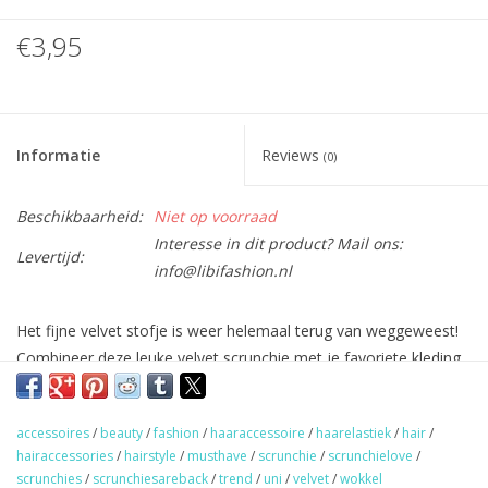
€3,95
Informatie
Reviews
(0)
Beschikbaarheid:
Niet op voorraad
Interesse in dit product? Mail ons:
Levertijd:
info@libifashion.nl
Het fijne velvet stofje is weer helemaal terug van weggeweest!
Combineer deze leuke velvet scrunchie met je favoriete kleding
en je outfit is compleet!
accessoires
/
beauty
/
fashion
/
haaraccessoire
/
haarelastiek
/
hair
/
TIP: Scrunchies zijn niet alleen leuk om in je haar te dragen,
hairaccessories
/
hairstyle
/
musthave
/
scrunchie
/
scrunchielove
/
maar ze staan ook super leuk om je pols.
scrunchies
/
scrunchiesareback
/
trend
/
uni
/
velvet
/
wokkel