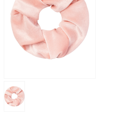
Home deco
SALE
Herensokken