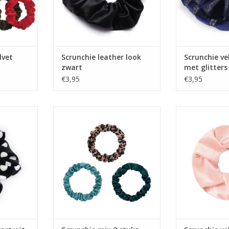
lvet
Scrunchie leather look
Scrunchie ve
zwart
met glitters
€3,95
€3,95
wit velvet
Scrunchie mix 3 stuks
Scrunchie ve