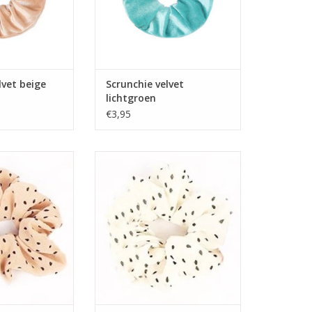
lvet beige
Scrunchie velvet
lichtgroen
€3,95
creme met zwarte
Scrunchie stof wit met zwarte
ppen
stippen
TOEVOEGEN AAN WINKELWAGEN