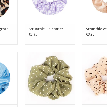
grote
Scrunchie lila panter
Scrunchie ve
€3,95
€3,95
chtblauw
Scrunchie stof groen met witte
Scrunchie stof 
stippen
sti
TOEVOEGEN AAN WINKELWAGEN