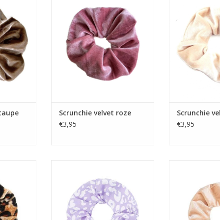
 taupe
Scrunchie velvet roze
Scrunchie ve
€3,95
€3,95
 grote
Scrunchie lila panter
Scrunchie 
t
TOEVOEGEN AAN WINKELWAGEN