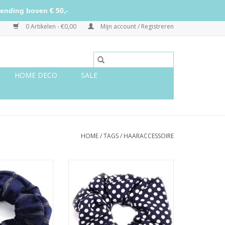
ending boven € 50,-
0 Artikelen - €0,00
Mijn account / Registreren
HOME DECO
SALE
HOME
/
TAGS
/
HAARACCESSOIRE
 navy met glitters
Scrunchie katoen navy met witte
stippen
N WINKELWAGEN