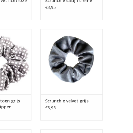
lvet lichtroze
Scrunchie satijn creme
€3,95
n grijs met witte
Scrunchie velvet grijs
ppen
toen grijs
Scrunchie velvet grijs
tippen
€3,95
velvet beige
Scrunchie stip zwart beige velvet