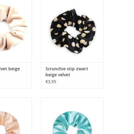
TOEVOEGEN AAN WINKELWAGEN
lvet beige
Scrunchie stip zwart
beige velvet
€3,95
velvet beige
Scrunchie velvet lichtgroen