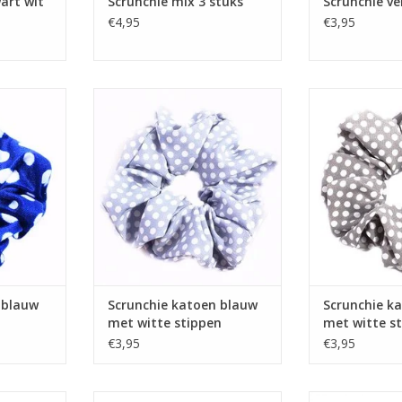
art wit
Scrunchie mix 3 stuks
Scrunchie ve
€4,95
€3,95
w wit velvet
Scrunchie katoen blauw met witte
Scrunchie katoe
stippen
sti
TOEVOEGEN AAN WINKELWAGEN
elblauw
Scrunchie katoen blauw
Scrunchie ka
met witte stippen
met witte s
€3,95
€3,95
 taupe
Scrunchie velvet roze
Scrunchie 