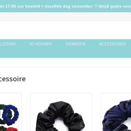
17:00 uur besteld = dezelfde dag verzonden ♡ Altijd gratis verz
KLEDING
SCHOENEN
SIERADEN
ACCESSOIRES
cessoire
elvet
Scrunchie leather look zwart
Scrunchie velvet
NKELWAGEN
TOEVOEGEN AA