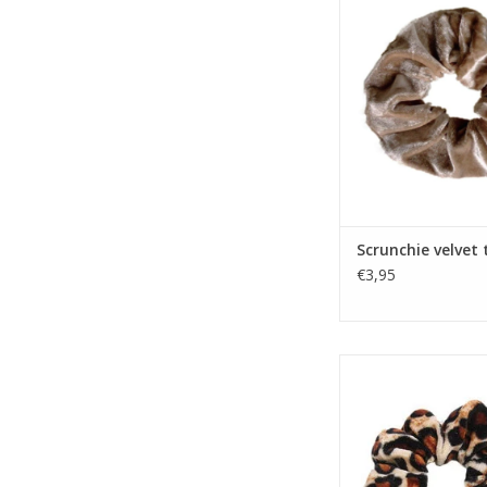
Scrunchie velvet
€3,95
Scrunchie velvet
panterprin