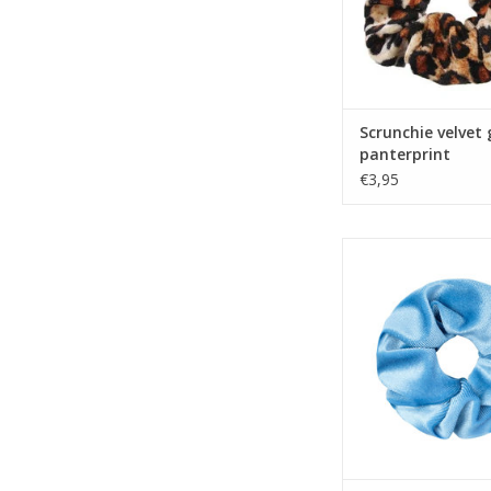
Scrunchie velvet 
panterprint
€3,95
Scrunchie velvet li