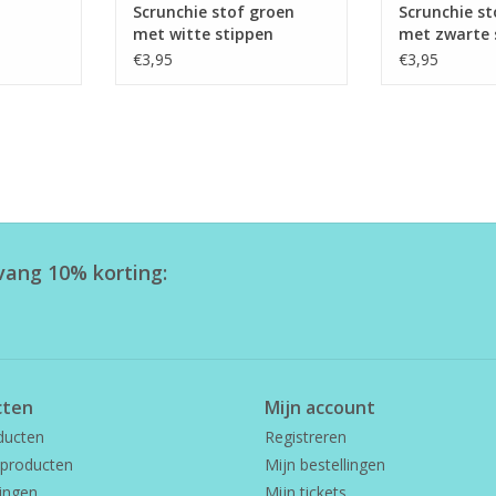
Scrunchie stof groen
Scrunchie s
met witte stippen
met zwarte 
€3,95
€3,95
tvang 10% korting:
cten
Mijn account
ducten
Registreren
producten
Mijn bestellingen
ingen
Mijn tickets