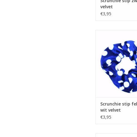
Scrunchie stip zw
velvet
€3,95
Scrunchie stip felblau
Scrunchie stip f
wit velvet
€3,95
Scrunchie velvet