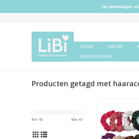
Op werkdagen vóór 
HOME
NIEUW
HERENSOKKEN
Producten getagd met haarac
Mini scrunchie v
TOEVOEGEN AAN WI
Min: €
0
Max: €
5