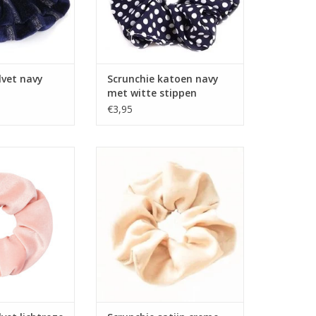
lvet navy
Scrunchie katoen navy
met witte stippen
€3,95
lvet lichtroze
Scrunchie satijn creme
TOEVOEGEN AAN WINKELWAGEN