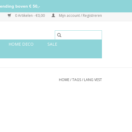
ending boven € 50,-
0 Artikelen - €0,00
Mijn account / Registreren
HOME DECO
SALE
HOME
/
TAGS
/
LANG VEST