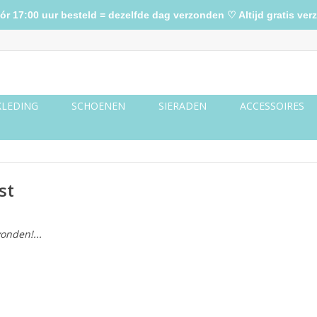
17:00 uur besteld = dezelfde dag verzonden ♡ Altijd gratis verz
KLEDING
SCHOENEN
SIERADEN
ACCESSOIRES
st
onden!...