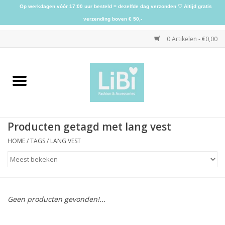
Op werkdagen vóór 17:00 uur besteld = dezelfde dag verzonden ♡ Altijd gratis
verzending boven € 50,-
0 Artikelen - €0,00
Home
NIEUW
Producten getagd met lang vest
Kleding
HOME
/
TAGS
/
LANG VEST
Schoenen
Sieraden
Geen producten gevonden!...
Accessoires