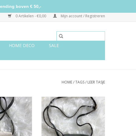
ending boven € 50,-
0 Artikelen - €0,00
Mijn account / Registreren
HOME DECO
SALE
HOME
/
TAGS
/
LEER TASJE
schoudertasje
Groen leren schoudertasje
N WINKELWAGEN
TOEVOEGEN AAN WINKELWAGEN