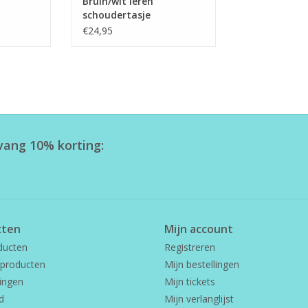
Bruin/wit leren
schoudertasje
€24,95
tvang 10% korting:
cten
Mijn account
ducten
Registreren
producten
Mijn bestellingen
ingen
Mijn tickets
d
Mijn verlanglijst