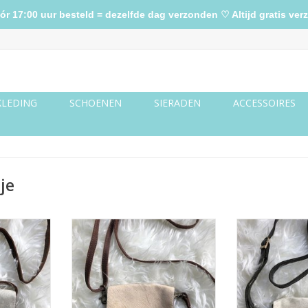
17:00 uur besteld = dezelfde dag verzonden ♡ Altijd gratis verz
KLEDING
SCHOENEN
SIERADEN
ACCESSOIRES
je
 leren
Bruin/creme leren schoudertasje
Zwart leren 
je
TOEVOEGEN AA