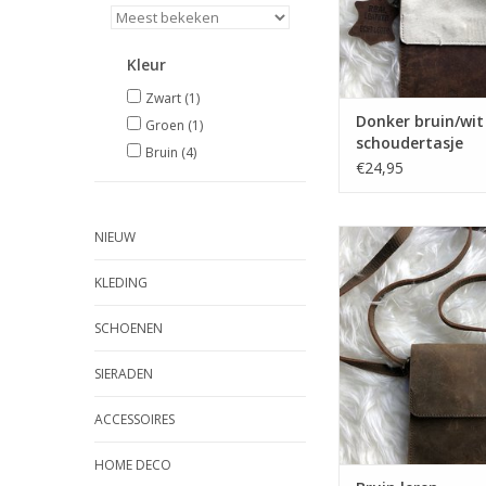
Kleur
Zwart
(1)
Donker bruin/wit
Groen
(1)
schoudertasje
Bruin
(4)
€24,95
Bruin leren schou
NIEUW
TOEVOEGEN AAN WI
KLEDING
SCHOENEN
SIERADEN
ACCESSOIRES
HOME DECO