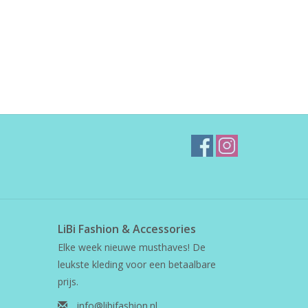
LiBi Fashion & Accessories
Elke week nieuwe musthaves! De
leukste kleding voor een betaalbare
prijs.
info@libifashion.nl