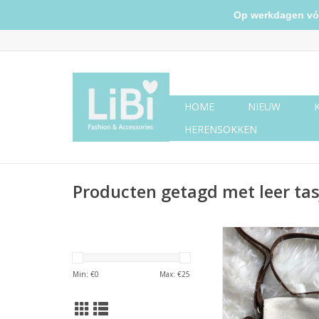
Op werkdagen vóór 
HOME
NIEUW
HERENSOKKEN
Producten getagd met leer tas
Donker bruin/wit
schoudertas
Min: €
0
Max: €
25