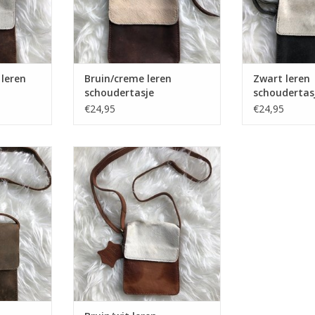
 leren
Bruin/creme leren
Zwart leren
schoudertasje
schoudertas
€24,95
€24,95
dertasje
Bruin/wit leren schoudertasje
NKELWAGEN
TOEVOEGEN AAN WINKELWAGEN