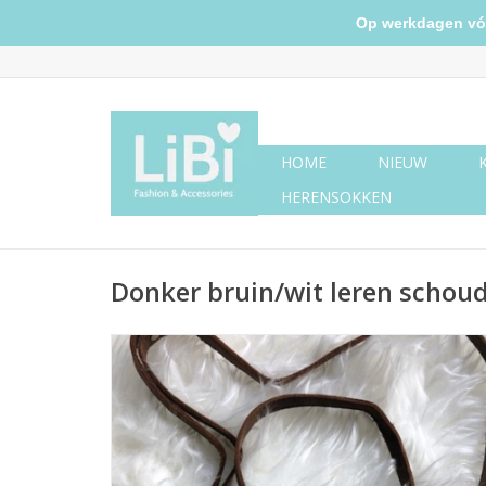
Op werkdagen vóór 
HOME
NIEUW
HERENSOKKEN
Donker bruin/wit leren schoud