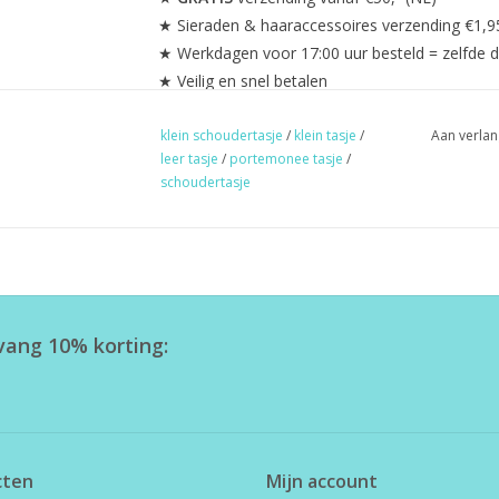
★ Sieraden & haaraccessoires verzending €1,9
★ Werkdagen voor 17:00 uur besteld = zelfde 
★ Veilig en snel betalen
klein schoudertasje
/
klein tasje
/
Aan verlan
leer tasje
/
portemonee tasje
/
schoudertasje
tvang 10% korting:
cten
Mijn account