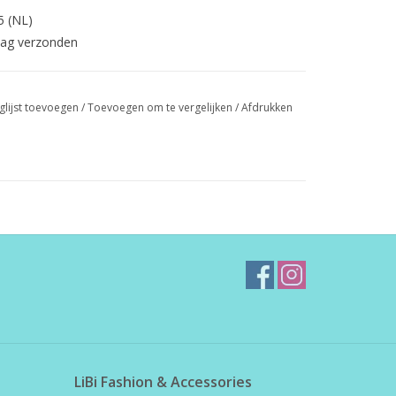
5 (NL)
dag verzonden
glijst toevoegen
/
Toevoegen om te vergelijken
/
Afdrukken
LiBi Fashion & Accessories