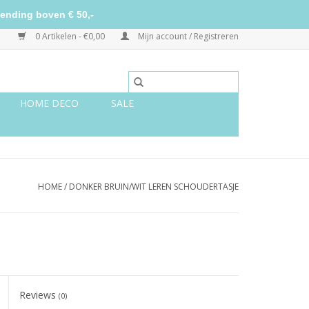
ending boven € 50,-
0 Artikelen - €0,00
Mijn account / Registreren
HOME DECO
SALE
HOME
/
DONKER BRUIN/WIT LEREN SCHOUDERTASJE
Reviews
(0)