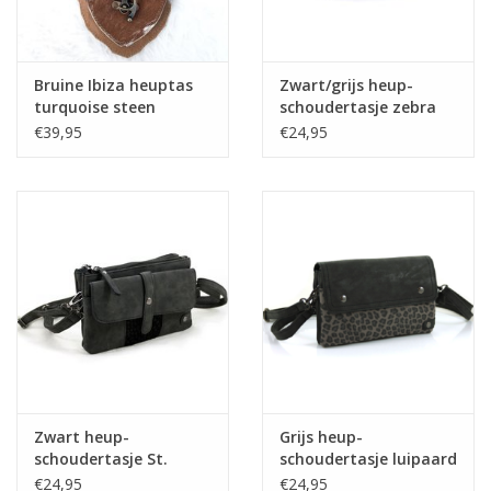
Bruine Ibiza heuptas
Zwart/grijs heup-
turquoise steen
schoudertasje zebra
€39,95
€24,95
Zwart heup-
Grijs heup-
schoudertasje St.
schoudertasje luipaard
Joost
€24,95
€24,95