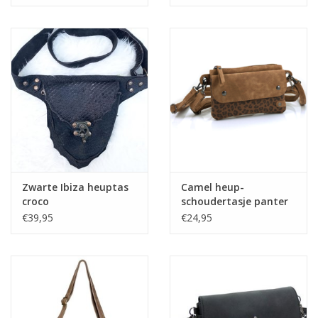
Zwarte Ibiza heuptas
Camel heup-
croco
schoudertasje panter
zip
€39,95
€24,95