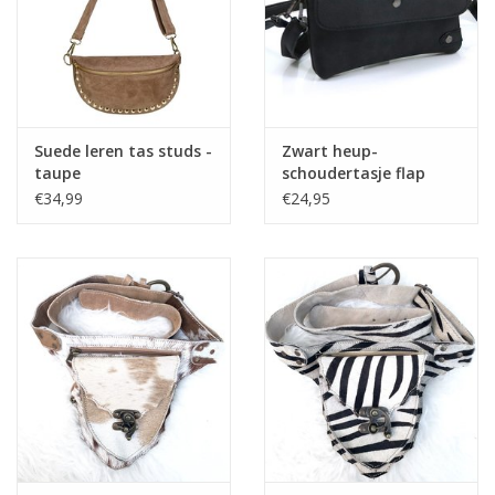
Suede leren tas studs -
Zwart heup-
taupe
schoudertasje flap
Hulst
€34,99
€24,95