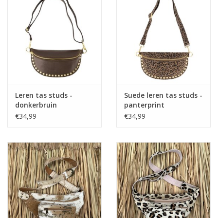
Home deco
SALE
Herensokken
Leren tas studs -
Suede leren tas studs -
donkerbruin
panterprint
€34,99
€34,99