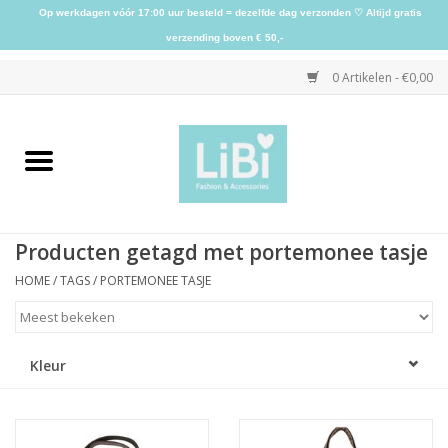
Op werkdagen vóór 17:00 uur besteld = dezelfde dag verzonden ♡ Altijd gratis
verzending boven € 50,-
0 Artikelen - €0,00
Home
NIEUW
Producten getagd met portemonee tasje
Kleding
HOME
/
TAGS
/
PORTEMONEE TASJE
Schoenen
Kleur
Sieraden
Accessoires