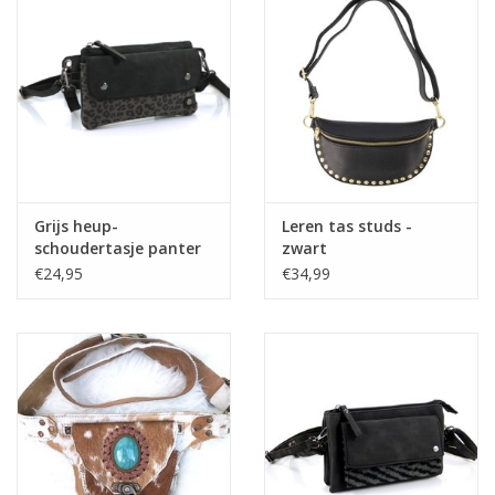
Grijs heup-
Leren tas studs -
schoudertasje panter
zwart
zip
€24,95
€34,99