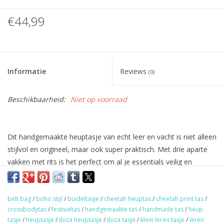
€44,99
Informatie
Reviews
(0)
Beschikbaarheid:
Niet op voorraad
Dit handgemaakte heuptasje van echt leer en vacht is niet alleen
stijlvol en origineel, maar ook super praktisch. Met drie aparte
vakken met rits is het perfect om al je essentials veilig en
overzichtelijk in op te bergen.
De verstelbare riem maakt het mogelijk om het tasje zowel om
belt bag
/
boho stijl
/
buideltasje
/
cheetah heuptas
/
cheetah print tas
/
je heup als crossbody te dragen – ideaal voor festivals,
crossbodytas
/
festivaltas
/
handgemaakte tas
/
handmade tas
/
heup
vakanties of gewoon als stoer en uniek accessoire dat jouw
tasje
/
heuptasje
/
ibiza heuptasje
/
ibiza tasje
/
klein leren tasje
/
leren