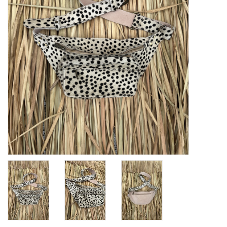
Home deco
SALE
Herensokken