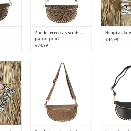
Suede leren tas studs -
Heuptas koe
panterprint
€44,99
€34,99
 print
Suede leren tas studs - taupe
Leren tas s
TOEVOEGEN AAN WINKELWAGEN
TOEVOEGEN AA