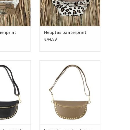
ienprint
Heuptas panterprint
€44,99
tuds - zwart
Leren tas studs - taupe
N WINKELWAGEN
TOEVOEGEN AAN WINKELWAGEN