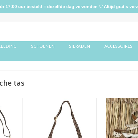
17:00 uur besteld = dezelfde dag verzonden ♡ Altijd gratis verz
KLEDING
SCHOENEN
SIERADEN
ACCESSOIRES
che tas
onkerbruin
Suede leren tas studs -
Heuptas k
panterprint
NKELWAGEN
TOEVOEGEN AAN WINKELWAGEN