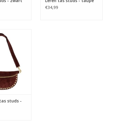
uds - zwart
Leren tas studs - taupe
€34,99
 studs - bordeaux
N WINKELWAGEN
tas studs -