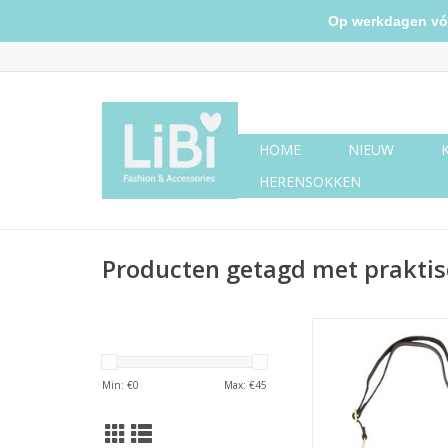
Op werkdagen vóór 
HOME
NIEUW
HERENSOKKEN
Producten getagd met praktis
Leren tas studs - d
TOEVOEGEN AAN WI
Min: €
0
Max: €
45