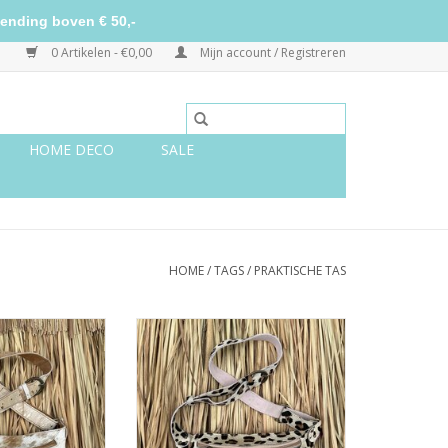
ending boven € 50,-
0 Artikelen - €0,00
Mijn account / Registreren
HOME DECO
SALE
HOME
/
TAGS
/
PRAKTISCHE TAS
oeienprint
Heuptas panterprint