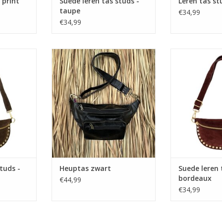
 print
Suede leren tas studs -
Leren tas st
taupe
€34,99
€34,99
tuds -
Heuptas zwart
Suede leren tas
n
TOEVOEGEN AA
NKELWAGEN
tuds -
Heuptas zwart
Suede leren 
bordeaux
€44,99
€34,99