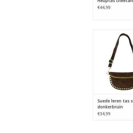
Heuptas cheetah
€44,99
Suede leren tas s
donkerbrui
TOEVOEGEN AAN WI
Suede leren tas s
donkerbruin
€34,99