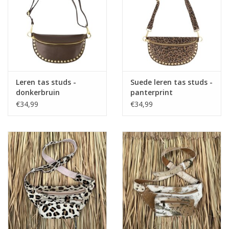
Home deco
SALE
Herensokken
Leren tas studs -
Suede leren tas studs -
donkerbruin
panterprint
€34,99
€34,99