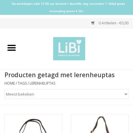
Op werkdagen vóór 17:00 uur besteld = dezelfde dag verzonden ♡ Altijd gratis
verzending boven € 50,-
0 Artikelen - €0,00
Home
NIEUW
Producten getagd met lerenheuptas
Kleding
HOME
/
TAGS
/
LERENHEUPTAS
Schoenen
Sieraden
Accessoires