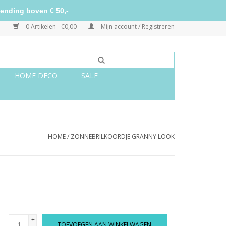
ending boven € 50,-
0 Artikelen - €0,00
Mijn account / Registreren
HOME DECO
SALE
HOME
/
ZONNEBRILKOORDJE GRANNY LOOK
+
TOEVOEGEN AAN WINKELWAGEN