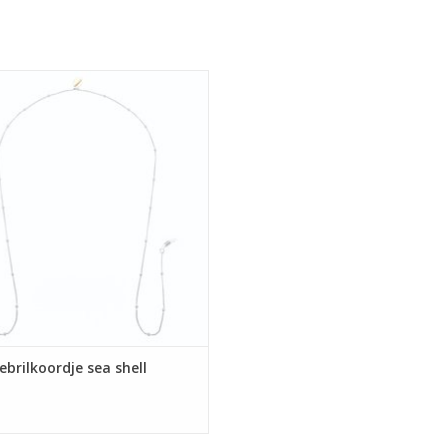
Zonnebrilkoordje sea shell
EVOEGEN AAN WINKELWAGEN
brilkoordje sea shell