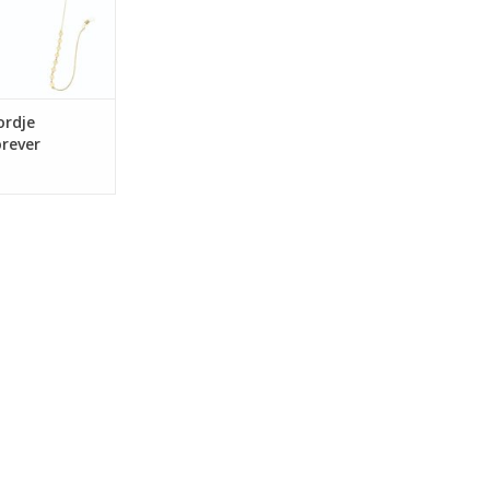
ordje
rever