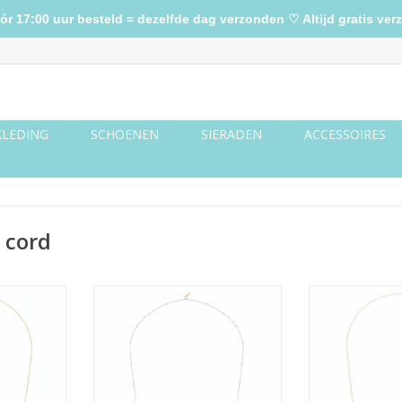
17:00 uur besteld = dezelfde dag verzonden ♡ Altijd gratis verz
KLEDING
SCHOENEN
SIERADEN
ACCESSOIRES
 cord
anny look
Zonnebrilkoordje sea shell
Zonnebrilkoo
for
NKELWAGEN
TOEVOEGEN AAN WINKELWAGEN