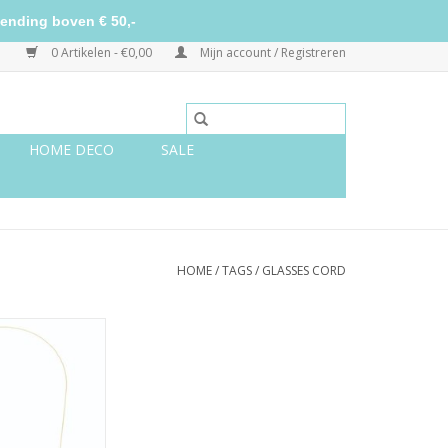
ending boven € 50,-
0 Artikelen - €0,00
Mijn account / Registreren
HOME DECO
SALE
HOME
/
TAGS
/
GLASSES CORD
rdje diamonds
ever