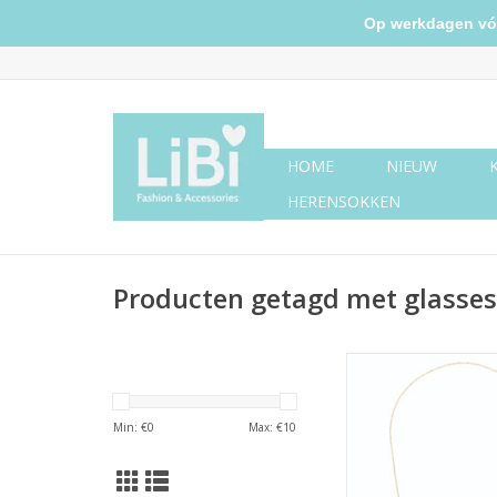
Op werkdagen vóór 
HOME
NIEUW
HERENSOKKEN
Producten getagd met glasses
Zonnebrilkoordje gr
TOEVOEGEN AAN WI
Min: €
0
Max: €
10