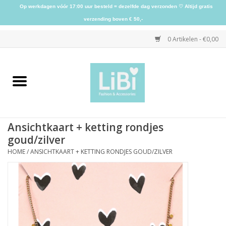
Op werkdagen vóór 17:00 uur besteld = dezelfde dag verzonden ♡ Altijd gratis
verzending boven € 50,-
0 Artikelen - €0,00
Home
NIEUW
Ansichtkaart + ketting rondjes
Kleding
goud/zilver
HOME
/
ANSICHTKAART + KETTING RONDJES GOUD/ZILVER
Schoenen
Sieraden
Accessoires