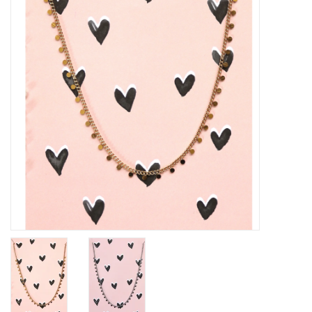
Home deco
SALE
Herensokken