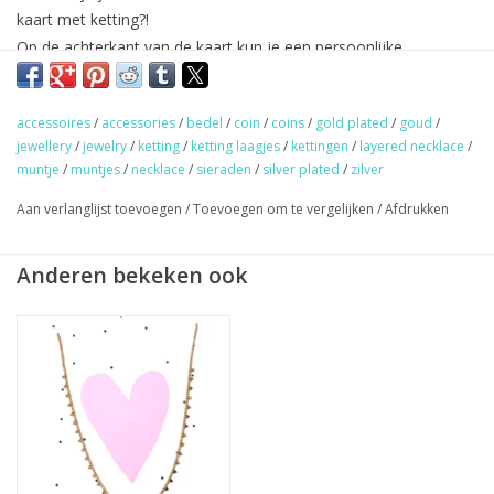
kaart met ketting?!
Op de achterkant van de kaart kun je een persoonlijke
boodschap schrijven.
Gold/silver plated & 100% nikkel vrij.
accessoires
/
accessories
/
bedel
/
coin
/
coins
/
gold plated
/
goud
/
Wil je liever een ander kettinkje van de moederdagcollectie op
jewellery
/
jewelry
/
ketting
/
ketting laagjes
/
kettingen
/
layered necklace
/
deze kaart? Dat kan! Mail ons:
info@libifashion.nl
of stuur een
muntje
/
muntjes
/
necklace
/
sieraden
/
silver plated
/
zilver
berichtje via
Instagram
.
Aan verlanglijst toevoegen
/
Toevoegen om te vergelijken
/
Afdrukken
★
GRATIS
verzending vanaf €50,- (NL)
Anderen bekeken ook
★ Sieraden & haaraccessoires verzending €1,95 (NL)
★ Werkdagen voor 17:00 uur besteld = zelfde dag verzonden
★ Veilig en snel betalen