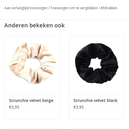
Aan verlanglijst toevoegen
/
Toevoegen om te vergelijken
/
Afdrukken
★
GRATIS
verzending vanaf €50,- (NL)
★ Sieraden & haaraccessoires verzending €1,95 (NL)
Anderen bekeken ook
★ Werkdagen voor 17:00 uur besteld = zelfde dag verzonden
★ Veilig en snel betalen
Scrunchie velvet beige
Scrunchie velvet black
€3,95
€3,95