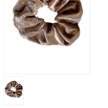
Home deco
SALE
Herensokken