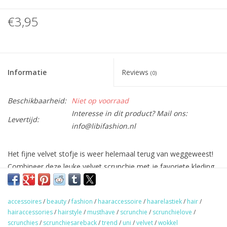
€3,95
Informatie
Reviews
(0)
Beschikbaarheid:
Niet op voorraad
Interesse in dit product? Mail ons:
Levertijd:
info@libifashion.nl
Het fijne velvet stofje is weer helemaal terug van weggeweest!
Combineer deze leuke velvet scrunchie met je favoriete kleding
en je outfit is compleet!
accessoires
/
beauty
/
fashion
/
haaraccessoire
/
haarelastiek
/
hair
/
TIP: Scrunchies zijn niet alleen leuk om in je haar te dragen,
hairaccessories
/
hairstyle
/
musthave
/
scrunchie
/
scrunchielove
/
maar ze staan ook super leuk om je pols.
scrunchies
/
scrunchiesareback
/
trend
/
uni
/
velvet
/
wokkel