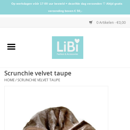
Op werkdagen vóór 17:00 uur besteld = dezelfde dag verzonden ♡ Altijd gratis
verzending boven € 50,-
0 Artikelen - €0,00
Home
NIEUW
Scrunchie velvet taupe
Kleding
HOME
/
SCRUNCHIE VELVET TAUPE
Schoenen
Sieraden
Accessoires