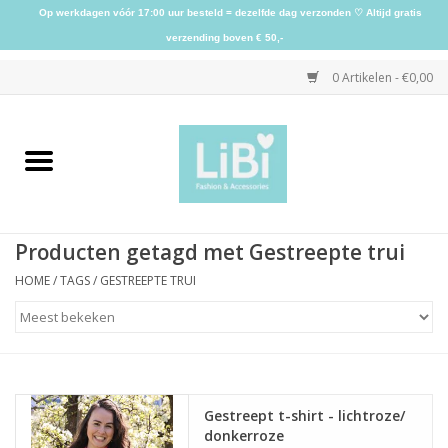
Op werkdagen vóór 17:00 uur besteld = dezelfde dag verzonden ♡ Altijd gratis
verzending boven € 50,-
0 Artikelen - €0,00
Home
NIEUW
Producten getagd met Gestreepte trui
Kleding
HOME
/
TAGS
/
GESTREEPTE TRUI
Schoenen
Sieraden
Gestreept t-shirt - lichtroze/
donkerroze
Accessoires