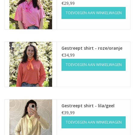
€29,99
TOEVOEGEN AAN WINKELWAGEN
Home deco
SALE
Herensokken
Gestreept shirt - roze/oranje
€34,99
TOEVOEGEN AAN WINKELWAGEN
Gestreept shirt - lila/geel
€39,99
TOEVOEGEN AAN WINKELWAGEN