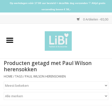
Op werkdagen vóór 17:00 uur besteld = dezelfde dag verzonden ♡ Altijd gratis
verzending boven € 50,-
0 Artikelen - €0,00
Home
NIEUW
Producten getagd met Paul Wilson
Kleding
herensokken
HOME
/
TAGS
/
PAUL WILSON HERENSOKKEN
Schoenen
Sieraden
Accessoires