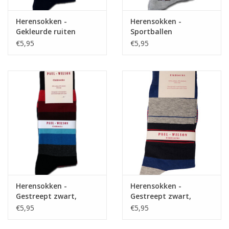
Herensokken -
Herensokken -
Gekleurde ruiten
Sportballen
€5,95
€5,95
Herensokken -
Herensokken -
Gestreept zwart,
Gestreept zwart,
bordeaux, blauw
blauw, rood, grijs
€5,95
€5,95