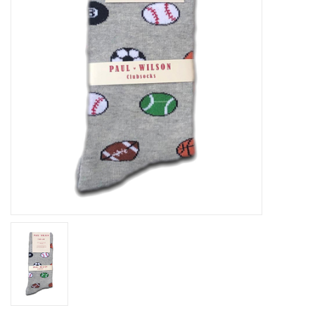
Home deco
SALE
Herensokken