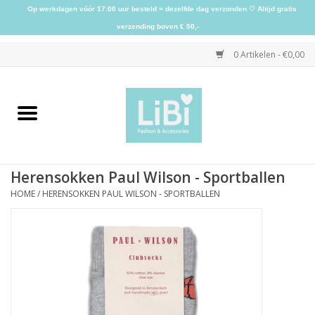
Op werkdagen vóór 17:00 uur besteld = dezelfde dag verzonden ♡ Altijd gratis
verzending boven € 50,-
0 Artikelen - €0,00
Home
NIEUW
Herensokken Paul Wilson - Sportballen
Kleding
HOME
/
HERENSOKKEN PAUL WILSON - SPORTBALLEN
Schoenen
Sieraden
Accessoires