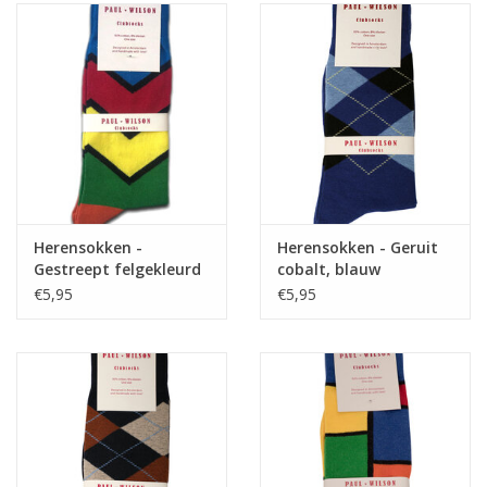
Home deco
SALE
Herensokken
Herensokken -
Herensokken - Geruit
Gestreept felgekleurd
cobalt, blauw
€5,95
€5,95