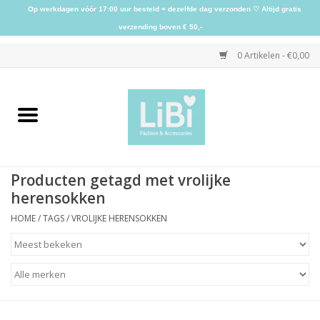
Op werkdagen vóór 17:00 uur besteld = dezelfde dag verzonden ♡ Altijd gratis
verzending boven € 50,-
0 Artikelen - €0,00
Home
NIEUW
Producten getagd met vrolijke
Kleding
herensokken
HOME
/
TAGS
/
VROLIJKE HERENSOKKEN
Schoenen
Sieraden
Accessoires