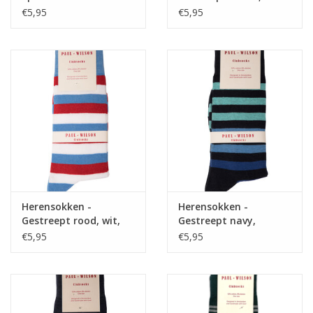
bordeaux, blauw
€5,95
€5,95
Herensokken -
Herensokken -
Gestreept rood, wit,
Gestreept navy,
blauw
oceaan blauw
€5,95
€5,95