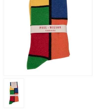
Home deco
SALE
Herensokken