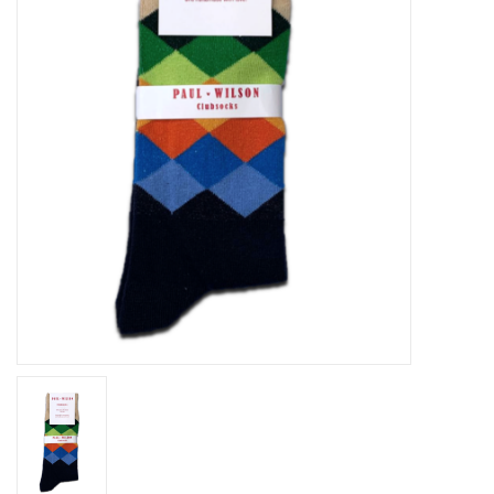
Home deco
SALE
Herensokken