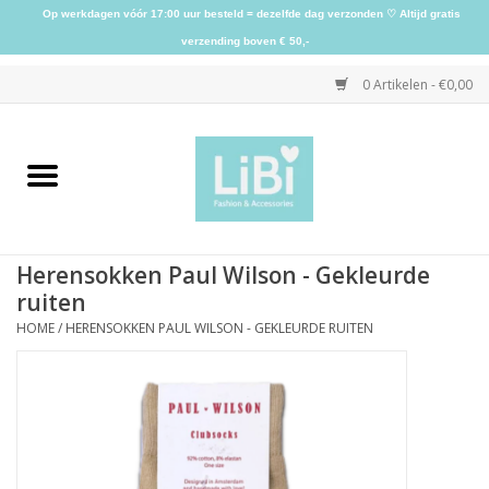
Op werkdagen vóór 17:00 uur besteld = dezelfde dag verzonden ♡ Altijd gratis
verzending boven € 50,-
0 Artikelen - €0,00
Home
NIEUW
Herensokken Paul Wilson - Gekleurde
Kleding
ruiten
HOME
/
HERENSOKKEN PAUL WILSON - GEKLEURDE RUITEN
Schoenen
Sieraden
Accessoires