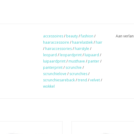
accessoires
/
beauty
/
fashion
/
Aan verlan
haaraccessoire
/
haarelastiek
/
hair
/
hairaccessories
/
hairstyle
/
leopard
/
leopardprint
/
luipaard
/
luipaardprint
/
musthave
/
panter
/
panterprint
/
scrunchie
/
scrunchielove
/
scrunchies
/
scrunchiesareback
/
trend
/
velvet
/
wokkel
Scrunchie velvet panter wit
Scrunchie zebra velvet