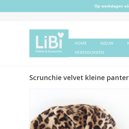
Op werkdagen vóór 
HOME
NIEUW
HERENSOKKEN
Scrunchie velvet kleine panter